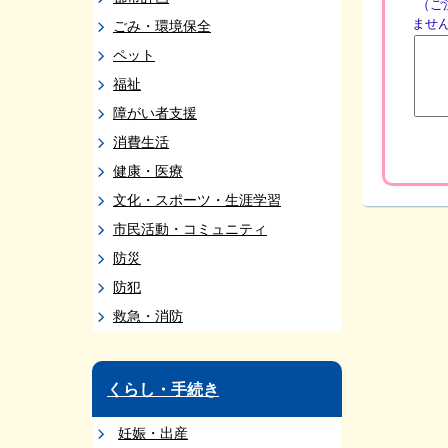
（ご
ませ
ごみ・環境保全
ペット
福祉
障がい者支援
消費生活
健康・医療
文化・スポーツ・生涯学習
市民活動・コミュニティ
防災
防犯
救急・消防
くらし・手続き
妊娠・出産