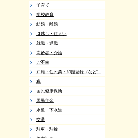
子育て
学校教育
結婚・離婚
引越し・住まい
就職・退職
高齢者・介護
ご不幸
戸籍・住民票・印鑑登録（など）
税
国民健康保険
国民年金
水道・下水道
交通
駐車・駐輪