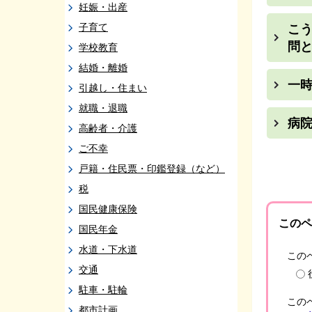
妊娠・出産
子育て
こう
問
学校教育
結婚・離婚
一
引越し・住まい
就職・退職
病
高齢者・介護
ご不幸
戸籍・住民票・印鑑登録（など）
税
国民健康保険
このペ
国民年金
水道・下水道
この
交通
駐車・駐輪
この
都市計画