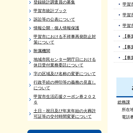
登録統計調査員の募集
甲賀
甲賀市統計ブック
甲賀
訴訟等の公表について
甲賀
情報公開・個人情報保護
【事
甲賀市における不祥事再発防止対
策について
【事
附属機関
【事
地域市民センター閉庁日における
休日受付業務委託について
字の区域及び名称の変更について
行政手続の押印等の義務の見直し
について
甲賀市生活応援クーポン券２０２
６
総務課
所在地：
土日・祝日及び年末年始の火葬許
可証等の交付時間変更について
電話番号：