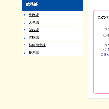
総務部
総務課
このペ
人事課
この
財政課
管財課
この
契約検査課
（ご
税務課
ませ