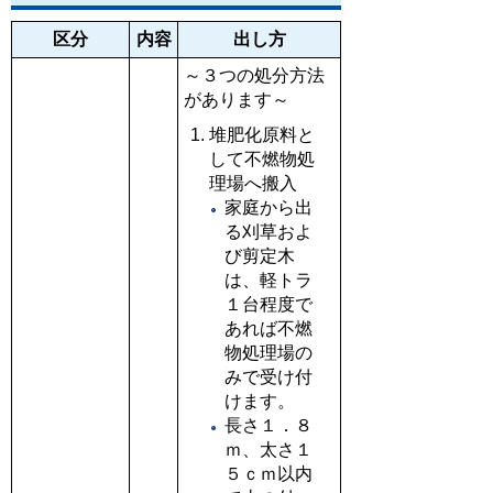
区分
内容
出し方
～３つの処分方法
があります～
堆肥化原料と
して不燃物処
理場へ搬入
家庭から出
る刈草およ
び剪定木
は、軽トラ
１台程度で
あれば不燃
物処理場の
みで受け付
けます。
長さ１．８
ｍ、太さ１
５ｃｍ以内