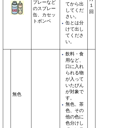
プレーなど
てから出
１
のスプレー
してくだ
回
缶、カセッ
さい。
トボンベ
缶とは分
けて出し
てくださ
い。
飲料・食
用など、
口に入れ
られる物
が入って
いたびん
が対象で
無色
す。
無色、茶
色、その
他の色に
色分けし