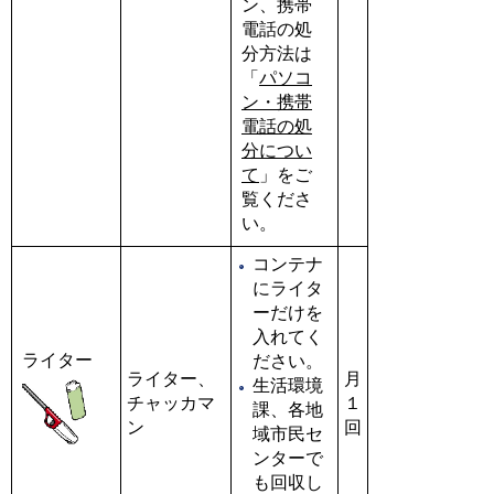
ン、携帯
電話の処
分方法は
「
パソコ
ン・携帯
電話の処
分につい
て
」をご
覧くださ
い。
コンテナ
にライタ
ーだけを
入れてく
ライター
ださい。
ライター、
月
生活環境
チャッカマ
１
課、各地
ン
回
域市民セ
ンターで
も回収し