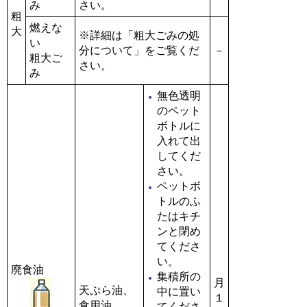
み
さい。
粗
燃えな
大
※詳細は「粗大ごみの処
い
分について」をご覧くだ
－
粗大ご
さい。
み
無色透明
のペット
ボトルに
入れて出
してくだ
さい。
ペットボ
トルのふ
たはキチ
ンと閉め
てくださ
い。
廃食油
集積所の
月
天ぷら油、
中に置い
１
食用油
てくださ