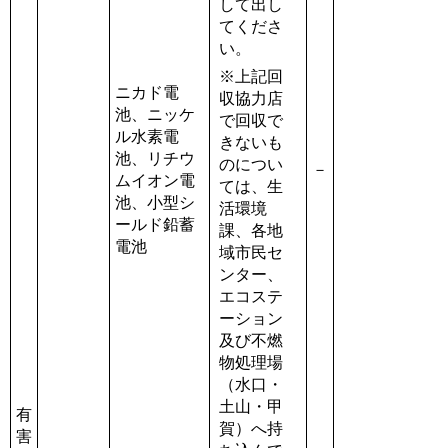
して出し
てくださ
い。
※上記回
ニカド電
収協力店
池、ニッケ
で回収で
ル水素電
きないも
池、リチウ
のについ
－
ムイオン電
ては、生
池、小型シ
活環境
ールド鉛蓄
課、各地
電池
域市民セ
ンター、
エコステ
ーション
及び不燃
物処理場
（水口・
土山・甲
有
賀）へ持
害