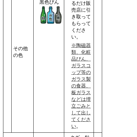
黒色びん
るだけ販
売店に引
き取って
もらって
くださ
い。
※陶磁器
その他
類、化粧
の色
品びん、
ガラスコ
ップ等の
ガラス製
の食器、
板ガラス
などは埋
立ごみと
して出し
てくださ
い
。