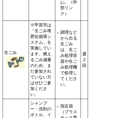
い
。（外
部リン
ク）
※甲賀市は
「生ごみ堆
調理など
肥化循環シ
から出る
ステム」を
生ごみ
実施してい
は、生ご
生ごみ
ます。燃え
週
み処理容
るごみ減量
２
器や生ご
のため、ま
回
み処理機
だ参加され
で処理し
ていない方
てくださ
はぜひご参
い。
加くださ
い。
シャンプ
指定袋
ー・洗剤の
（プラス
ボトル、イ
チック専