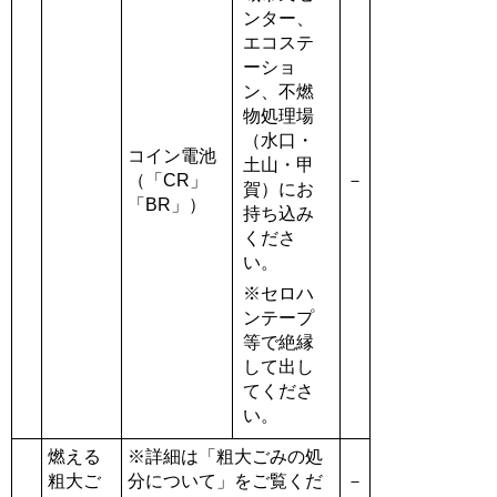
ンター、
エコステ
ーショ
ン、不燃
物処理場
（水口・
コイン電池
土山・甲
（「CR」
－
賀）にお
「BR」）
持ち込み
くださ
い。
※セロハ
ンテープ
等で絶縁
して出し
てくださ
い。
燃える
※詳細は「粗大ごみの処
粗大ご
分について」をご覧くだ
－