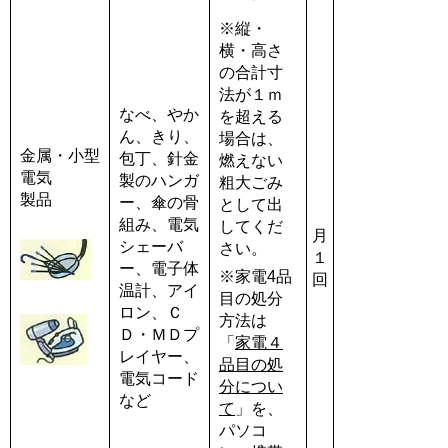
※縦・
横・高さ
の合計寸
法が１ｍ
なべ、やか
を超える
ん、きり、
場合は、
金属・小型
包丁、針金
燃えない
電気
製のハンガ
粗大ごみ
製品
ー、傘の骨
として出
組み、電気
してくだ
月
シェーバ
さい。
１
ー、電子体
※家電4品
回
温計、アイ
目の処分
ロン、Ｃ
方法は
Ｄ・ＭＤプ
「
家電４
レイヤー、
品目の処
電気コード
分につい
など
て
」を、
パソコ