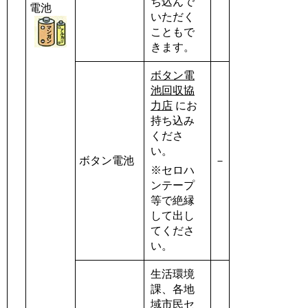
ち込んで
電池
いただく
こともで
きます。
ボタン電
池回収協
力店
にお
持ち込み
くださ
い。
ボタン電池
－
※セロハ
ンテープ
等で絶縁
して出し
てくださ
い。
生活環境
課、各地
域市民セ