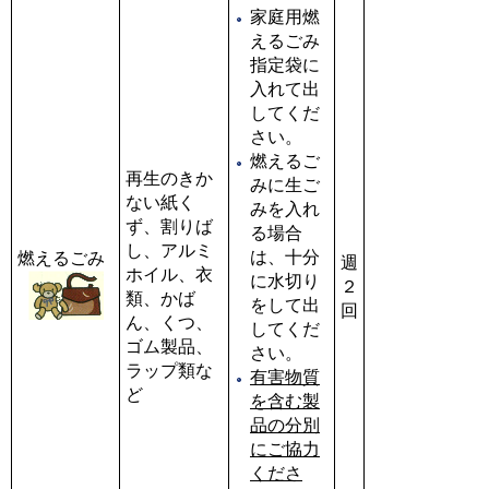
家庭用燃
えるごみ
指定袋に
入れて出
してくだ
さい。
燃えるご
再生のきか
みに生ご
ない紙く
みを入れ
ず、割りば
る場合
し、アルミ
は、十分
燃えるごみ
週
ホイル、衣
に水切り
２
類、かば
をして出
回
ん、くつ、
してくだ
ゴム製品、
さい。
ラップ類な
有害物質
ど
を含む製
品の分別
にご協力
くださ