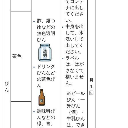
てコンテ
ナに出し
てくださ
い。
酢、麺つ
中身を出
ゆなどの
して、水
無色透明
洗いして
びん
出してく
ださい。
茶色
ラベル
は、はが
ドリンク
さなくて
びんなど
構いませ
の茶色び
月
ん。
び
ん
１
ん
回
※ビール
びん・一
升びん
調味料び
（酒）・
んなどの
牛乳びん
緑、青、
は、でき