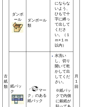
にならな
いよう、
ひもで十
ダンボ
字に縛っ
ール
ダンボール
て出して
類
くださ
い。（１
ｍ×１ｍ
以内）
水洗い
し、切り
開いて乾
かして出
古
月
してくだ
紙
１
さい。
紙パッ
類
回
「
マー
※紙パッ
ク
ク」のある
クで内側
紙パック
に銀紙が
貼ってあ