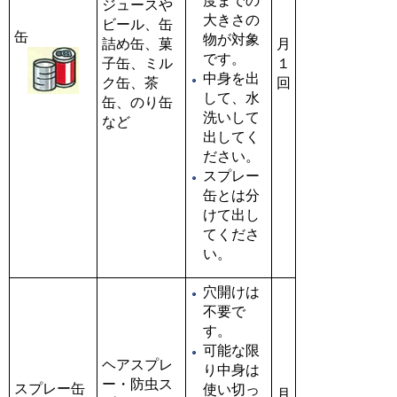
度までの
ジュースや
大きさの
ビール、缶
缶
物が対象
詰め缶、菓
月
です。
子缶、ミル
１
中身を出
ク缶、茶
回
して、水
缶、のり缶
洗いして
など
出してく
ださい。
スプレー
缶とは分
けて出し
てくださ
い。
穴開けは
不要で
す。
可能な限
ヘアスプレ
り中身は
ー・防虫ス
スプレー缶
使い切っ
月