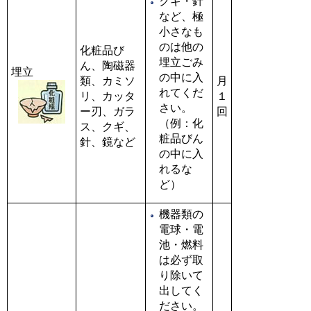
クギ・針
など、極
小さなも
のは他の
化粧品び
埋立ごみ
ん、陶磁器
埋立
の中に入
類、カミソ
月
れてくだ
リ、カッタ
１
さい。
ー刃、ガラ
回
（例：化
ス、クギ、
粧品びん
針、鏡など
の中に入
れるな
ど）
機器類の
電球・電
池・燃料
は必ず取
り除いて
出してく
ださい。