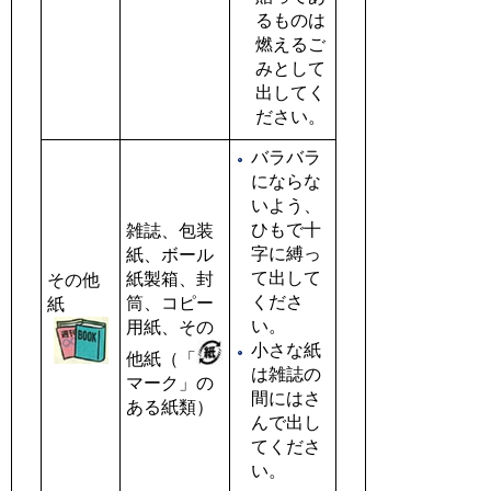
るものは
燃えるご
みとして
出してく
ださい。
バラバラ
にならな
いよう、
ひもで十
雑誌、包装
字に縛っ
紙、ボール
て出して
紙製箱、封
その他
くださ
筒、コピー
紙
い。
用紙、その
小さな紙
他紙（「
は雑誌の
マーク」の
間にはさ
ある紙類）
んで出し
てくださ
い。