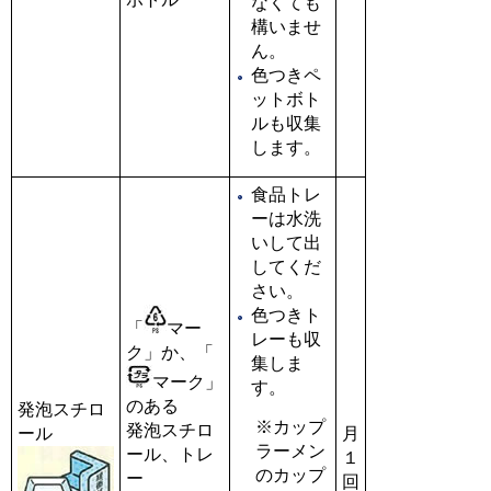
なくても
構いませ
ん。
色つきペ
ットボト
ルも収集
します。
食品トレ
ーは水洗
いして出
してくだ
さい。
色つきト
「
マー
レーも収
ク」か、「
集しま
マーク」
す。
のある
発泡スチロ
※カップ
発泡スチロ
ール
月
ラーメン
ール、トレ
１
のカップ
ー
回