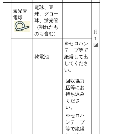
電球、豆
蛍光管
球、グロー
電球
球、蛍光管
（割れたも
月
のも含む）
１
※セロハン
回
テープ等で
乾電池
絶縁して出
してくださ
い。
回収協力
店
等にお
持ち込み
くださ
い。
※セロハ
ンテープ
等で絶縁