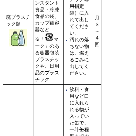
ンスタント
用指定
食品・冷凍
袋）に入
食品の袋、
廃プラスチ
月
れて出し
カップ麺容
ック類
３
てくださ
器など
～
い。
４
※「
マ
汚れの落
回
ーク」のあ
ちない物
る容器包装
は、燃え
プラスチッ
るごみに
クや、日用
出してく
品のプラス
ださい。
チック
飲料・食
用など口
に入れら
れる物が
入ってい
た缶で、
一斗缶程