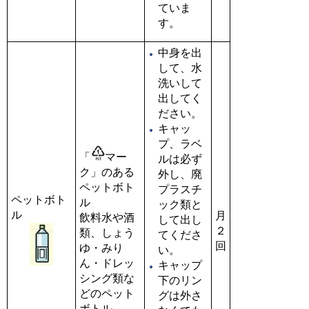
ていま
す。
中身を出
して、水
洗いして
出してく
ださい。
キャッ
プ、ラベ
「
マー
ルは必ず
ク」のある
外し、廃
ペットボト
プラスチ
ペットボト
ル
ック類と
ル
月
飲料水や酒
して出し
２
類、しょう
てくださ
回
ゆ・みり
い。
ん・ドレッ
キャップ
シング類な
下のリン
どのペット
グは外さ
ボトル