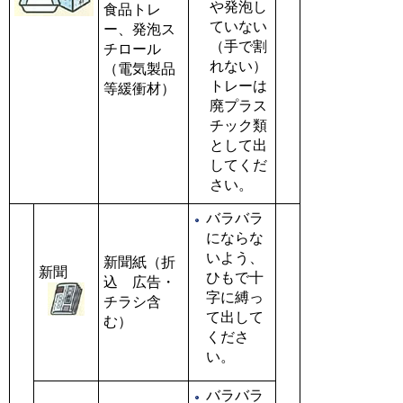
や発泡し
食品トレ
ていない
ー、発泡ス
（手で割
チロール
れない）
（電気製品
トレーは
等緩衝材）
廃プラス
チック類
として出
してくだ
さい。
バラバラ
にならな
いよう、
新聞紙（折
新聞
ひもで十
込 広告・
字に縛っ
チラシ含
て出して
む）
くださ
い。
バラバラ