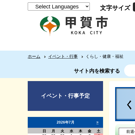
文字サイズ
ホーム
イベント・行事
くらし・健康・福祉
サイト内を検索する
イベント・行事予定
2026年7月
>
日
月
火
水
木
金
土
前週