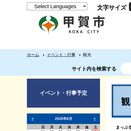
文字サイズ
ホーム
イベント・行事
観光
サイト内を検索する
イベント・行事予定
<
2026年8月
>
まっぷ
日
月
火
水
木
金
土