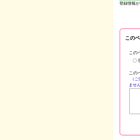
登録情報が
このペ
この
この
（ご
ませ