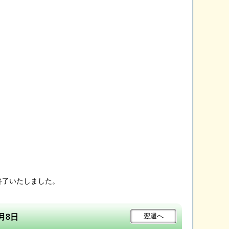
終了いたしました。
翌週
へ
8月8日