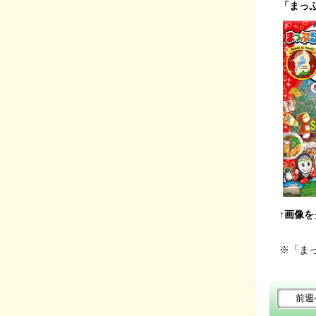
「まっ
↑画像
※「ま
前週