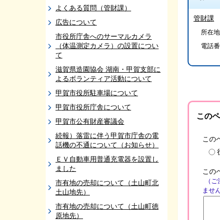
よくある質問（管財課）
管財課
広告について
所在地/
市役所庁舎へのサーマルカメラ
（体温測定カメラ）の設置につい
電話番
て
滋賀県造園協会 湖南・甲賀支部に
よるボランティア活動について
甲賀市役所駐車場について
甲賀市役所庁舎について
このペ
甲賀市公有財産審議会
続報）落雷に伴う甲賀市庁舎の電
この
話機の不通について（お知らせ）
ＥＶ自動車用普通充電器を設置し
ました
この
（ご
市有地の売却について（土山町北
ませ
土山地先）
市有地の売却について（土山町徳
原地先）