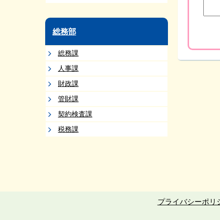
総務部
総務課
人事課
財政課
管財課
契約検査課
税務課
プライバシーポリ