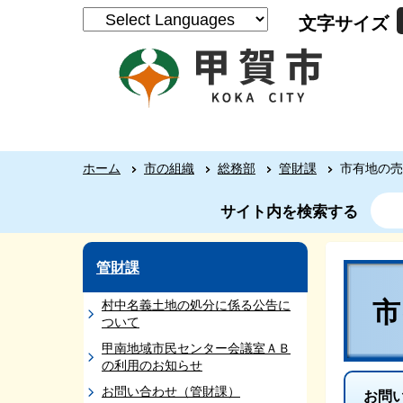
文字サイズ
ホーム
市の組織
総務部
管財課
市有地の売
サイト内を検索する
管財課
村中名義土地の処分に係る公告に
ついて
甲南地域市民センター会議室ＡＢ
の利用のお知らせ
お問い合わせ（管財課）
お問