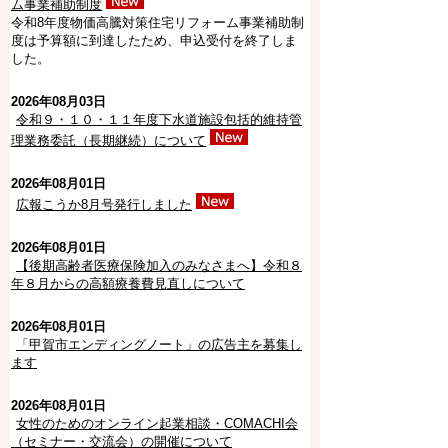
ム事業補助制度
令和8年度物価高騰対策住宅リフォーム事業補助制
度は予算額に到達したため、申込受付を終了しま
した。
2026年08月03日
令和９・１０・１１年度下水道施設包括的維持管
理業務委託（⻑期継続）について
2026年08月01日
広報こうか8月号発行しました
2026年08月01日
【後期高齢者医療保険加入のみなさまへ】令和８
年８月からの高額療養費見直しについて
2026年08月01日
「甲賀市エンディングノート」の広告主を募集し
ます
2026年08月01日
女性のためのオンライン起業相談・COMACHI会
（セミナー・交流会）の開催について