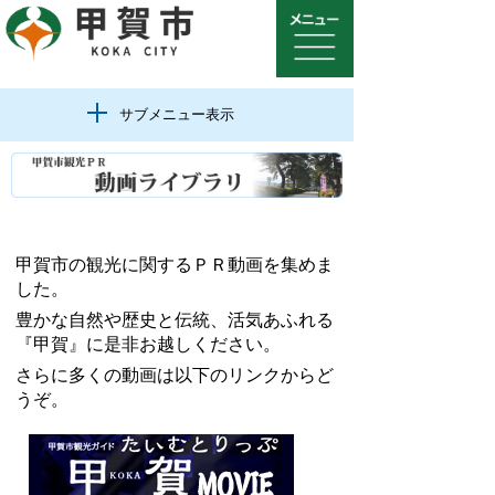
サブメニュー表示
甲賀市の観光に関するＰＲ動画を集めま
した。
豊かな自然や歴史と伝統、活気あふれる
『甲賀』に是非お越しください。
さらに多くの動画は以下のリンクからど
うぞ。