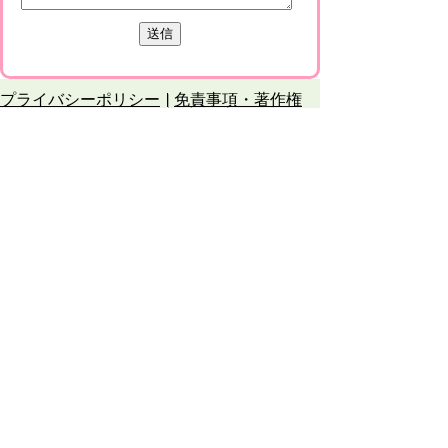
プライバシーポリシー
免責事項・著作権
リンクについて
このサイトの使い方
このサイトの考え方
甲賀市役所
〒528-8502
甲賀市水口町水口6053番地
TEL
0748-65-0650
FAX 0748-63-4086
市役所などの一般的な業務時間は9時～16時
45分です。（土・日曜日、祝日および12月
29日～1月3日は休みです）
各課連絡先
お問合せ
市役所までのアクセス