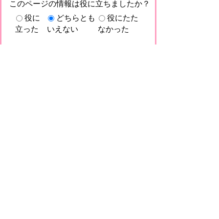
このページの情報は役に立ちましたか？
役に
どちらとも
役にたた
立った
いえない
なかった
このページに関してご意見がありました
らご記入ください。
（ご注意）回答が必要なお問い合わせは，直
接このページの「お問い合わせ先」（ページ
作成部署）へお願いします（こちらではお受
けできません）。また住所・電話番号などの
個人情報は記入しないでください
プライバシーポリシー
免責事項・著作権