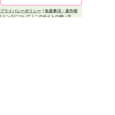
プライバシーポリシー
免責事項・著作権
リンクについて
このサイトの使い方
このサイトの考え方
甲賀市役所
〒528-8502
甲賀市水口町水口6053番地
TEL
0748-65-0650
FAX 0748-63-4086
市役所などの一般的な業務時間は9時～16時
45分です。（土・日曜日、祝日および12月
29日～1月3日は休みです）
各課連絡先
お問合せ
市役所までのアクセス
Copyright © Koka City Office. All Rights
Reserved.