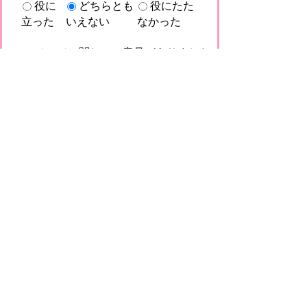
役に
どちらとも
役にたた
立った
いえない
なかった
このページに関してご意見がありました
らご記入ください。
（ご注意）回答が必要なお問い合わせは，直
接このページの「お問い合わせ先」（ページ
作成部署）へお願いします（こちらではお受
けできません）。また住所・電話番号などの
個人情報は記入しないでください
プライバシーポリシー
免責事項・著作権
リンクについて
このサイトの使い方