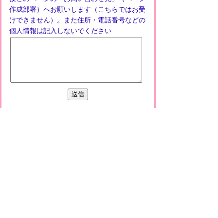
作成部署）へお願いします（こちらではお受
けできません）。また住所・電話番号などの
個人情報は記入しないでください
プライバシーポリシー
免責事項・著作権
リンクについて
このサイトの使い方
このサイトの考え方
甲賀市役所
〒528-8502
甲賀市水口町水口6053番地
TEL
0748-65-0650
FAX 0748-63-4086