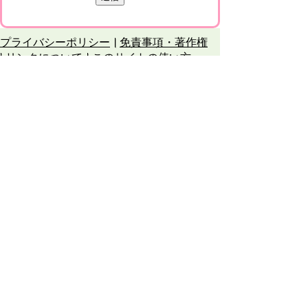
プライバシーポリシー
免責事項・著作権
リンクについて
このサイトの使い方
このサイトの考え方
甲賀市役所
〒528-8502
甲賀市水口町水口6053番地
TEL
0748-65-0650
FAX 0748-63-4086
市役所などの一般的な業務時間は9時～16時
45分です。（土・日曜日、祝日および12月
29日～1月3日は休みです）
各課連絡先
お問合せ
市役所までのアクセス
Copyright © Koka City Office. All Rights