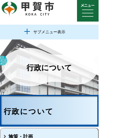
サブメニュー表示
行政について
行政について
施策・計画