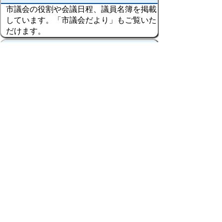
市議会の役割や会議日程、議員名簿を掲載
しています。「市議会だより」もご覧いた
だけます。
庁舎・施設案内
庁舎や市の主な施設の一覧や利用案内など
について掲載しています。
附属機関の会議の公開等
附属機関とは、地方自治法第138条の４第
３項及び地方公営企業法第14条の規定に基
づき設置する機関で、市長等の執行機関の
要請により、行政執行のために必要な審
査、審議、調査等を行うことを職務とする
機関です。