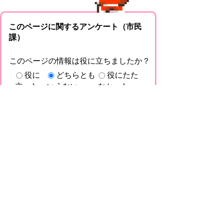
このページに関するアンケート（市民
課）
このページの情報は役に立ちましたか？
役に
どちらとも
役にたた
立った
いえない
なかった
このページに関してご意見がありました
らご記入ください。
（ご注意）回答が必要なお問い合わせは，直
接このページの「お問い合わせ先」（ページ
作成部署）へお願いします（こちらではお受
けできません）。また住所・電話番号などの
個人情報は記入しないでください