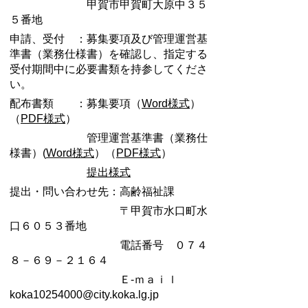
甲賀市甲賀町大原中３５
５番地
申請、受付 ：募集要項及び管理運営基
準書（業務仕様書）を確認し、指定する
受付期間中に必要書類を持参してくださ
い。
配布書類 ：募集要項（
Word様式
）
（
PDF様式
）
管理運営基準書（業務仕
様書）(
Word様式
）（
PDF様式
）
提出様式
提出・問い合わせ先：高齢福祉課
〒甲賀市水口町水
口６０５３番地
電話番号 ０７４
８－６９－２１６４
Ｅ-ｍａｉｌ
koka10254000@city.koka.lg.jp