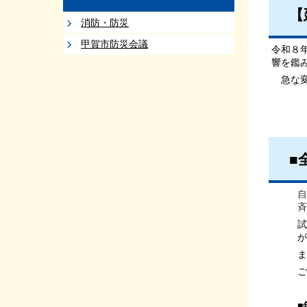
【
消防・防災
甲賀市防災会議
令和８
響を鑑
急な変
■
自
斉
試
が
ま
ご
■