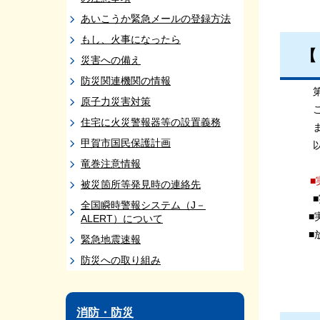
あいこうか緊急メールの登録方法
もし、火事になったら
【
災害への備え
防災関連機関の情報
第１回
原子力災害対策
これに
住宅に火災警報器等の設置義務
また、
甲賀市国民保護計画
以上、
竜巻注意情報
■
被災箇所等発見時の連絡先
■実施
全国瞬時警報システム（J－
■実施
ALERT）について
■放送
緊急地震速報
市か
防災への取り組み
※放
消防・防災