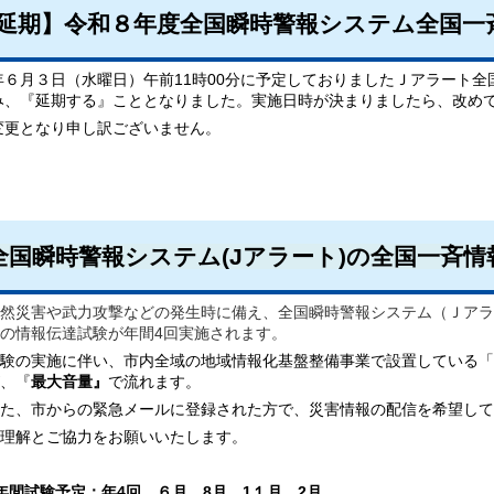
延期】令和８年度全国瞬時警報システム全国一
年６月３日（水曜日）午前11時00分に予定しておりましたＪアラート
み、『延期する』こととなりました。実施日時が決まりましたら、改め
更となり申し訳ございません。
全国瞬時警報システム(Jアラート)の全国一斉
然災害や武力攻撃などの発生時に備え、全国瞬時警報システム（Ｊアラ
の情報伝達試験が年間4回実施されます。
験の実施に伴い、市内全域の地域情報化基盤整備事業で設置している「
、『
最大音量』
で流れます。
た、市からの緊急メールに登録された方で、災害情報の配信を希望して
理解とご協力をお願いいたします。
年間試験予定：年4回 ６月、8月、
1１月、2月