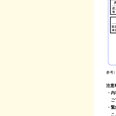
参考）
注意
・内容
ご了
・緊急
こと