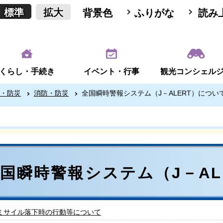
標準
拡大
背景色
ふりがな
読み
くらし・手続き
イベント・行事
観光コンシェル
・防災
消防・防災
全国瞬時警報システム（J－ALERT）につい
国瞬時警報システム（J－AL
ミサイル落下時の行動等について