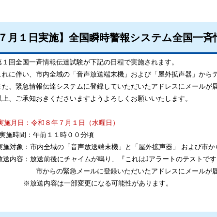
７月１日実施】全国瞬時警報システム全国一斉
全国一斉情報伝達試験が下記の日程で実施されます。
伴い、市内全域の「音声放送端末機」および「屋外拡声器」からテ
緊急情報伝達システムに登録していただいたアドレスにメールが届
ご承知おきくださいますようよろしくお願いいたします。
実施月日：令和８年７
月１日（水曜日）
時間：午前１１時００分頃
対象：市内全域の「音声放送端末機」と「屋外拡声器」 および市か
内容：放送前後にチャイムが鳴り、『これはJアラートのテストです』
らの緊急メールに登録いただいたアドレスにメールが届
送内容は一部変更になる可能性があります。