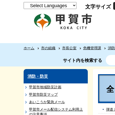
文字サイズ
ホーム
市の組織
市長公室
危機管理課
消防
サイト内を検索する
消防・防災
全
甲賀市地域防災計画
甲賀市防災マップ
あいこうか緊急メール
甲賀市メール配信システム利用上
弾道
の注意事項