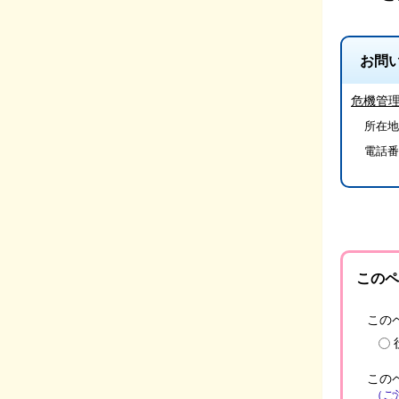
お問
危機管
所在地
電話番
このペ
この
この
（ご