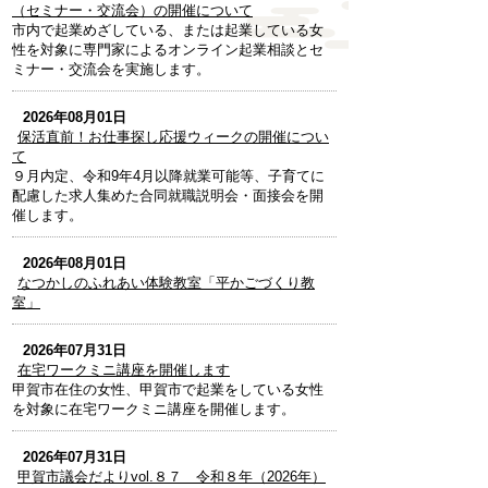
（セミナー・交流会）の開催について
市内で起業めざしている、または起業している女
性を対象に専門家によるオンライン起業相談とセ
ミナー・交流会を実施します。
2026年08月01日
保活直前！お仕事探し応援ウィークの開催につい
て
９月内定、令和9年4月以降就業可能等、子育てに
配慮した求人集めた合同就職説明会・面接会を開
催します。
2026年08月01日
なつかしのふれあい体験教室「平かごづくり教
室」
2026年07月31日
在宅ワークミニ講座を開催します
甲賀市在住の女性、甲賀市で起業をしている女性
を対象に在宅ワークミニ講座を開催します。
2026年07月31日
甲賀市議会だよりvol.８７ 令和８年（2026年）