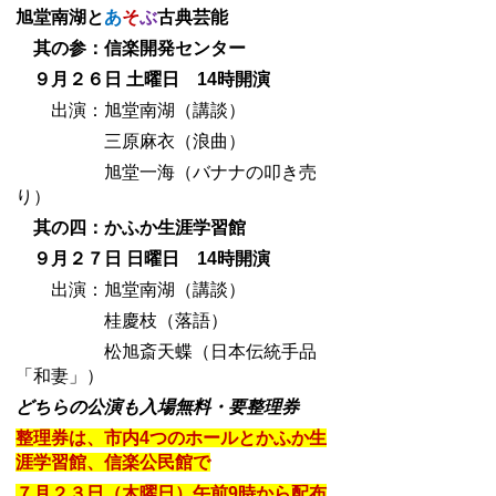
旭堂南湖と
あ
そ
ぶ
古典芸能
其の参：信楽開発センター
９月２６日 土曜日 14時開演
出演：旭堂南湖（講談）
三原麻衣（浪曲）
旭堂一海（バナナの叩き売
り）
其の四：かふか生涯学習館
９月２７日 日曜日 14時開演
出演：旭堂南湖（講談）
桂慶枝（落語）
松旭斎天蝶（日本伝統手品
「和妻」）
どちらの公演も入場無料・要整理券
整理券は、市内4つのホールとかふか生
涯学習館、信楽公民館で
７月２３日（木曜日）午前9時から配布