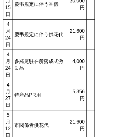
月
30,000
慶弔規定に伴う香儀
15
円
日
4
月
21,600
慶弔規定に伴う供花代
24
円
日
4
月
多羅尾駐在所落成式激
4,000
24
励品
円
日
4
月
5,356
特産品PR用
27
円
日
5
月
21,600
市関係者供花代
12
円
日