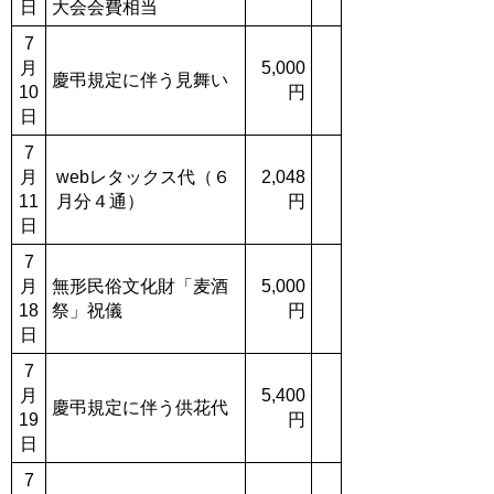
日
大会会費相当
7
月
5,000
慶弔規定に伴う見舞い
10
円
日
7
月
webレタックス代（６
2,048
11
月分４通）
円
日
7
月
無形民俗文化財「麦酒
5,000
18
祭」祝儀
円
日
7
月
5,400
慶弔規定に伴う供花代
19
円
日
7