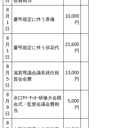
日
会費相当
8
月
10,000
慶弔規定に伴う香儀
1
円
日
8
月
21,600
慶弔規定に伴う供花代
1
円
日
8
月
滋賀県議会議長就任祝
13,000
5
賀会会費
円
日
8
水口ｻﾏｰｻｯｶｰ研修大会開
月
5,000
会式・監督会議会費相
9
円
当
日
8