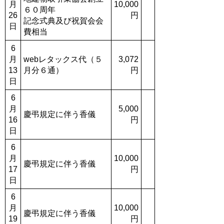
月
10,000
６０周年
26
円
記念式典及び祝賀会会
日
費相当
6
月
webレタックス代（５
3,072
13
月分６通）
円
日
6
月
5,000
慶弔規定に伴う香儀
16
円
日
6
月
10,000
慶弔規定に伴う香儀
17
円
日
6
月
10,000
慶弔規定に伴う香儀
19
円