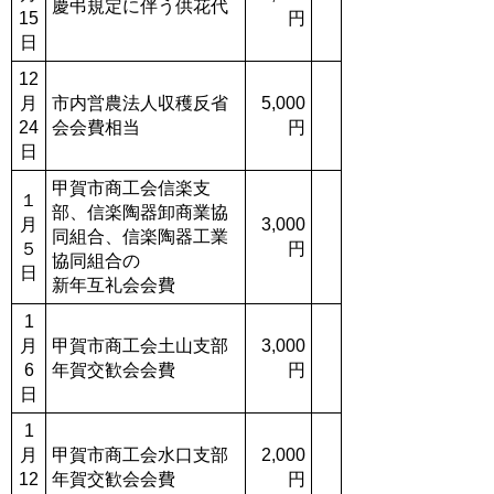
慶弔規定に伴う供花代
15
円
日
12
月
市内営農法人収穫反省
5,000
24
会会費相当
円
日
甲賀市商工会信楽支
１
部、信楽陶器卸商業協
月
3,000
同組合、信楽陶器工業
５
円
協同組合の
日
新年互礼会会費
1
月
甲賀市商工会土山支部
3,000
6
年賀交歓会会費
円
日
1
月
甲賀市商工会水口支部
2,000
12
年賀交歓会会費
円