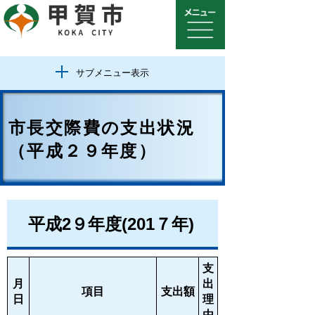
サブメニュー表示
市長交際費の支出状況
（平成２９年度）
平成2９年度(201７年)
支
月
出
項目
支出額
日
理
由