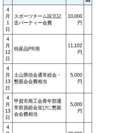
4
月
スポーツチーム設立記
10,000
1
念パーティー会費
円
日
4
月
11,102
特産品PR用
12
円
日
4
月
土山県信会通常総会・
5,000
13
懇親会会費相当
円
日
4
甲賀市商工会青年部通
月
5,000
常部員総会並びに懇親
13
円
会会費相当
日
4