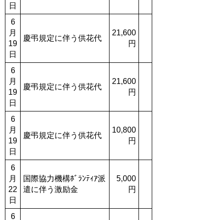
日
6
月
21,600
慶弔規定に伴う供花代
19
円
日
6
月
21,600
慶弔規定に伴う供花代
19
円
日
6
月
10,800
慶弔規定に伴う供花代
19
円
日
6
月
国際協力機構ﾎﾞﾗﾝﾃｨｱ派
5,000
22
遣に伴う激励金
円
日
6