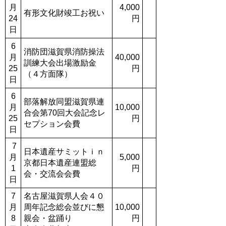
月
4,000
有形文化財竣工お祝い
24
円
日
6
消防団滋賀県消防操法
月
40,000
訓練大会出場激励金
25
円
（４方面隊）
日
6
部落解放同盟滋賀県連
月
10,000
合会第70回大会記念レ
25
円
セプション会費
日
7
日本遺産サミットｉｎ
月
5,000
京都日本遺産連盟総
1
円
会・交流会会費
日
7
名古屋滋賀県人会４０
月
周年記念総会並びに懇
10,000
8
親会・盆踊り
円