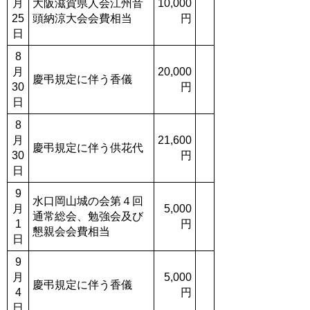
月
大阪滋賀県人会江州音
10,000
25
頭納涼大会会費相当
円
日
8
月
20,000
慶弔規定に伴う香儀
30
円
日
8
月
21,600
慶弔規定に伴う供花代
30
円
日
9
水口岡山城の会第４回
月
5,000
通常総会、勉強会及び
1
円
懇親会会費相当
日
9
月
5,000
慶弔規定に伴う香儀
4
円
日