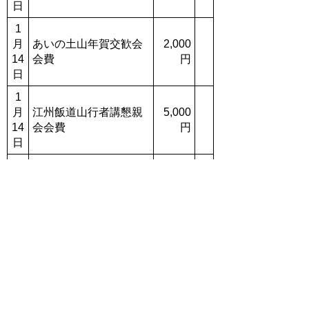
日
1
月
あいの土山年賀交歓会
2,000
14
会費
円
日
1
月
江州飯道山行者講懇親
5,000
14
会会費
円
日
1
月
甲賀市商工会年賀交歓
5,000
16
会会費
円
日
1
自治労滋賀県本部２０
月
10,000
１８新年団結旗びらき
17
円
会費
日
1