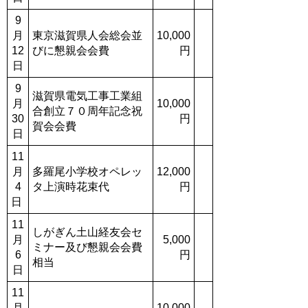
9
月
東京滋賀県人会総会並
10,000
12
びに懇親会会費
円
日
9
滋賀県電気工事工業組
月
10,000
合創立７０周年記念祝
30
円
賀会会費
日
11
月
多羅尾小学校オペレッ
12,000
4
タ上演時花束代
円
日
11
しがぎん土山経友会セ
月
5,000
ミナー及び懇親会会費
6
円
相当
日
11
月
10,000