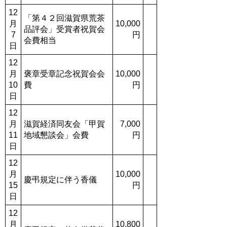
12
「第４２回滋賀県荒茶
月
10,000
品評会」受賞者祝賀会
7
円
会費相当
日
12
月
褒章受章記念祝賀会会
10,000
10
費
円
日
12
月
滋賀経済同友会「甲賀
7,000
11
地域懇談会」会費
円
日
12
月
10,000
慶弔規定に伴う香儀
15
円
日
12
月
10,800