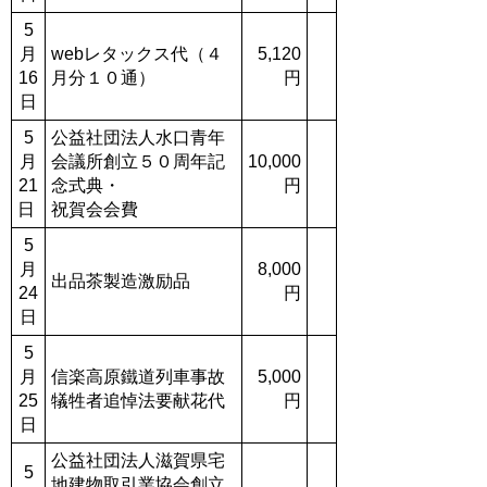
5
月
webレタックス代（４
5,120
16
月分１０通）
円
日
5
公益社団法人水口青年
月
会議所創立５０周年記
10,000
21
念式典・
円
日
祝賀会会費
5
月
8,000
出品茶製造激励品
24
円
日
5
月
信楽高原鐵道列車事故
5,000
25
犠牲者追悼法要献花代
円
日
公益社団法人滋賀県宅
5
地建物取引業協会創立