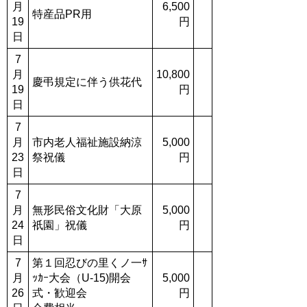
月
6,500
特産品PR用
19
円
日
7
月
10,800
慶弔規定に伴う供花代
19
円
日
7
月
市内老人福祉施設納涼
5,000
23
祭祝儀
円
日
7
月
無形民俗文化財「大原
5,000
24
祇園」祝儀
円
日
7
第１回忍びの里くノ一ｻ
月
ｯｶｰ大会（U-15)開会
5,000
26
式・歓迎会
円