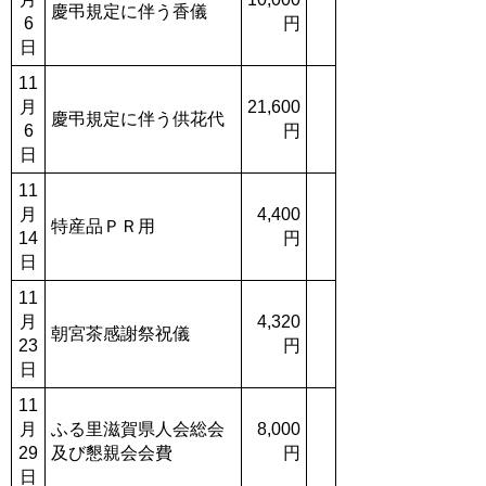
慶弔規定に伴う香儀
6
円
日
11
月
21,600
慶弔規定に伴う供花代
6
円
日
11
月
4,400
特産品ＰＲ用
14
円
日
11
月
4,320
朝宮茶感謝祭祝儀
23
円
日
11
月
ふる里滋賀県人会総会
8,000
29
及び懇親会会費
円
日