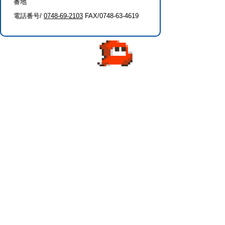
番地
電話番号/
0748-69-2103
FAX/0748-63-4619
このページに関するアンケート（危機管
理課）
このページの情報は役に立ちましたか？
役に
どちらとも
役にたた
立った
いえない
なかった
このページに関してご意見がありました
らご記入ください。
（ご注意）回答が必要なお問い合わせは，直
接このページの「お問い合わせ先」（ページ
作成部署）へお願いします（こちらではお受