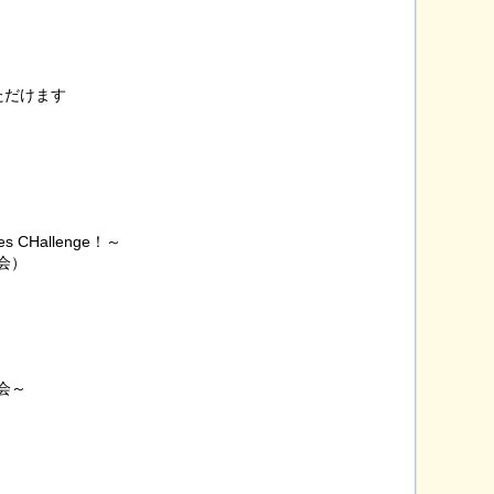
ただけます
CHallenge！～
会）
会～