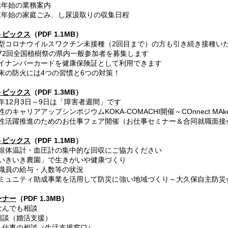
末年始の業務案内
末年始の家庭ごみ、し尿汲取りの収集日程
トピックス
（PDF 1.1MB）
.新型コロナウイルスワクチン未接種（2回目まで）の方も引き続き接種い
第72回全国植樹祭の県内一般参加者を募集します
マイナンバーカードを健康保険証として利用できます
年末の防火には4つの習慣と6つの対策！
トピックス
（PDF 1.3MB）
毎年12月3日～9日は「障害者週間」です
のキャリアアップシンポジウムKOKA-COMACHI開催～COnnect MAkes 
女性活躍推進のためのお仕事フェア開催（お仕事セミナー＆合同就職面接
トピックス
（PDF 1.1MB）
.水銀体温計・血圧計の集中的な回収にご協力ください
「いきいき農園」で生きがいや健康づくり
市職員の給与・人数等の状況
コミュニティ助成事業を活用して防災に強い地域づくり～大久保自主防災
ーナー
（PDF 1.3MB）
なんでも相談
談（婚活支援）
仕事の相談（生活支援窓口）