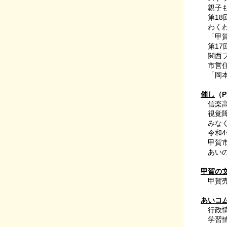
親子も
第18
わくわ
「甲賀
第17
関西フ
市営住
「岡本太
催し
（P
信楽
視覚障
みなく
令和4
甲賀市
あいの
甲賀の
甲賀
あいコ
行政
学習情