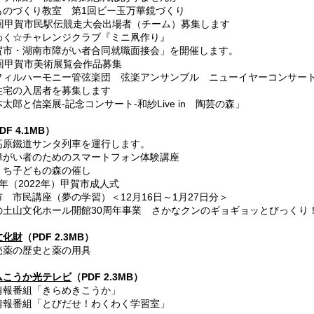
のづくり教室 第1回ビー玉万華鏡づくり
回甲賀市民駅伝競走大会出場者（チーム）募集します
く☆チャレンジクラブ『ミニ凧作り』
市・湖南市障がい者合同就職面接会」を開催します。
回甲賀市美術展覧会作品募集
ィルハーモニー管弦楽団 弦楽アンサンブル ニューイヤーコンサー
宅の入居者を募集します
郎と信楽展-記念コンサート-和紗Live in 陶芸の森」
DF 4.1MB）
高原鐵道サンタ列車を運行します。
がい者のためのスマートフォン体験講座
ち子どもの森の催し
年（2022年）甲賀市成人式
 市民講座（夢の学習）＜12月16日～1月27日分＞
土山文化ホール開館30周年事業 さかなクンのギョギョッとびっくり
文化財
（PDF 2.3MB）
売薬の歴史と薬の用具
ムこうか光テレビ
（PDF 2.3MB）
情報番組「きらめきこうか」
報番組「とびだせ！わくわく学習室」