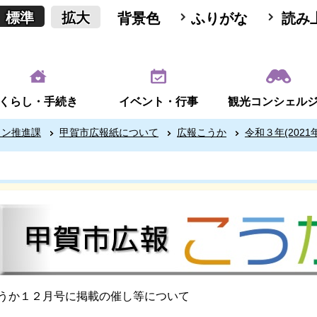
標準
拡大
背景色
ふりがな
読み
くらし・手続き
イベント・行事
観光コンシェル
ョン推進課
甲賀市広報紙について
広報こうか
令和３年(2021
うか１２
月号に掲載の催し等について