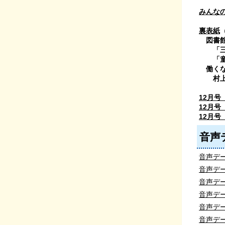
みんな
裏表紙
（
図書館
「三成
「童の
働くな
村上興
12月号
12月号
12月号
音声
音声デー
音声デー
音声デー
音声デー
音声デー
音声デー