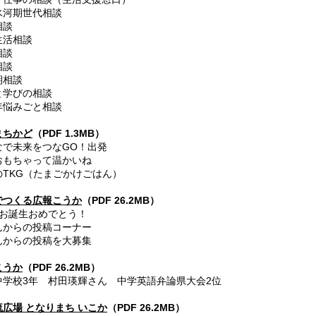
河期世代相談
相談
活相談
相談
相談
相談
学びの相談
年悩みごと相談
まちかど
（PDF 1.3MB）
なで未来をつなGO！出発
もちゃって温かいね
TKG（たまごかけごはん）
でつくる広報こうか
（PDF 26.2MB）
のお誕生おめでとう！
からの投稿コーナー
からの投稿を大募集
こうか
（PDF 26.2MB）
中学校3年 村田瑛輝さん 中学英語弁論県大会2位
広場 となりまち いこか
（PDF 26.2MB）