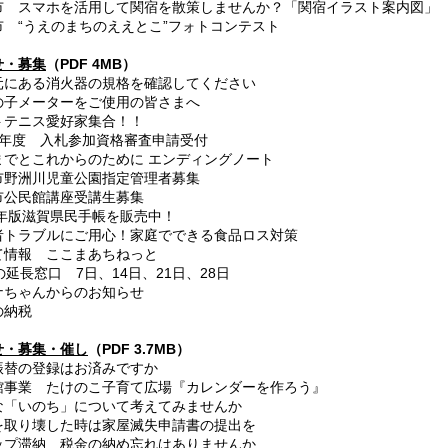
市 スマホを活用して関宿を散策しませんか？「関宿イラスト案内図」
 “うえのまちのええとこ”フォトコンテスト
せ・募集
（PDF 4MB）
元にある消火器の規格を確認してください
子メーターをご使用の皆さまへ
テニス愛好家集合！！
年度 入札参加資格審査申請受付
でとこれからのために エンディングノート
野洲川児童公園指定管理者募集
公民館講座受講生募集
2年版滋賀県民手帳を販売中！
トラブルにご用心！家庭でできる食品ロス対策
情報 ここまあちねっと
延長窓口 7日、14日、21日、28日
ちゃんからのお知らせ
納税
せ・募集・催し
（PDF 3.7MB）
振替の登録はお済みですか
事業 たけのこ子育て広場『カレンダーを作ろう』
「いのち」について考えてみませんか
取り壊した時は家屋滅失申請書の提出を
プ滞納 税金の納め忘れはありませんか