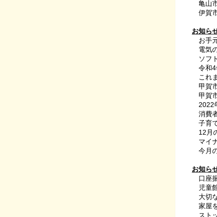
亀山
伊賀市
お知ら
お手
電気の
ソフト
令和4
これま
甲賀市
甲賀市
202
消費者
子育て
12月の
マイナ
今月の
お知ら
口座
児童館
大切な
家屋を
ストッ