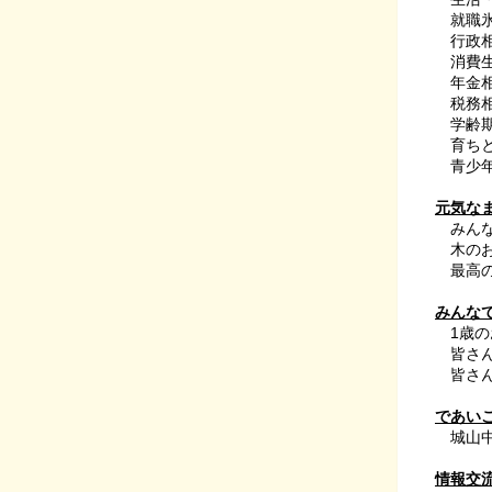
就職氷
行政
消費生
年金
税務
学齢期
育ちと
青少
元気な
みん
木のお
最高の
みんな
1歳
皆さん
皆さん
であい
城山
情報交流