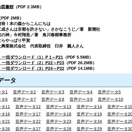
の図書館
（PDF 2.3MB）
PDF 2MB）
発！本の森からこんにちは
さんは京都を許さない」さかなこうじ／著 新潮社
神」今村翔吾／著 角川春樹事務所
らやっぱり甲賀
業株式会社 代表取締役 臼井 義人さん
 一括ダウンロード（1）P 1～P21
（PDF 5.5MB）
 一括ダウンロード（2）P22～P23
（PDF 26.2MB）
 一括ダウンロード（3）P24～P32
（PDF 14.1MB）
データ
タ1
音声データ2
音声データ3
音声データ4
音声データ5
タ6
音声データ7
音声データ8
音声データ9
音声データ10
タ11
音声データ12
音声データ13
音声データ14
音声データ1
タ16
音声データ17
音声データ18
音声データ19
音声データ2
タ21
音声データ22
音声データ23
音声データ24
音声データ2
タ26
音声データ27
音声データ28
音声データ29
音声データ3