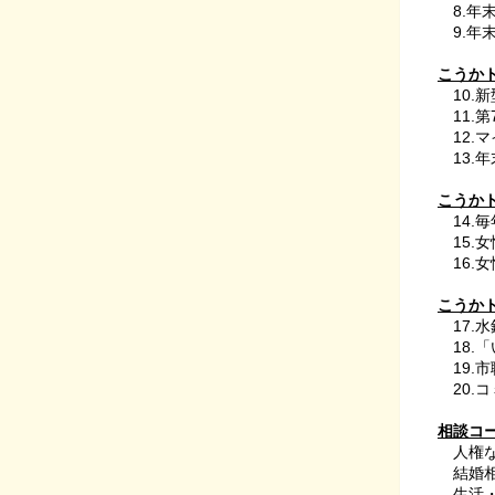
8.年
9.年
こうか
10
11.
12.
13.
こうか
14.
15.女性
16.
こうか
17
18.
19.
20.
相談コ
人権
結婚相
生活・