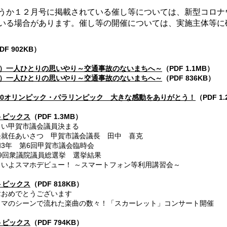
うか１２月号に掲載されている催し等については、新型コロナ
いる場合があります。催し等の開催については、実施主体等に
DF 902KB）
1）一人ひとりの思いやり～交通事故のないまちへ～
（PDF 1.1MB）
2）一人ひとりの思いやり～交通事故のないまちへ～
（PDF 836KB）
020オリンピック・パラリンピック 大きな感動をありがとう！
（PDF 1
トピックス
（PDF 1.3MB）
新しい甲賀市議会議員決まる
長就任あいさつ 甲賀市議会議長 田中 喜克
和3年 第6回甲賀市議会臨時会
49回衆議院議員総選挙 選挙結果
よいよスマホデビュー！ ～スマートフォン等利用講習会～
トピックス
（PDF 818KB）
受章おめでとうございます
ラマのシーンで流れた楽曲の数々！「スカーレット」コンサート開催
トピックス
（PDF 794KB）