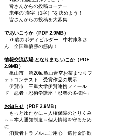
皆さんからの投稿コーナー
来年の“漢字（1字）”を決めよう！
皆さんからの投稿を大募集
であいこうか
（PDF 2.9MB）
76歳のボディビルダー 中村康和さ
ん 全国準優勝の筋肉！
情報交流広場 となりまち いこか
（PDF
2.9MB）
亀山市 第20回亀山青空お茶まつりフ
ォトコンテスト 受賞作品の展示
伊賀市 三重大学伊賀連携フィール
ド 忍者・忍術学講座「忍者の多様性」
お知らせ
（PDF 2.9MB）
もっとゆたかに～人権保障のとりくみ
～～本人通知制度～個人情報を守るため
に
消費者トラブルにご用心！還付金詐欺