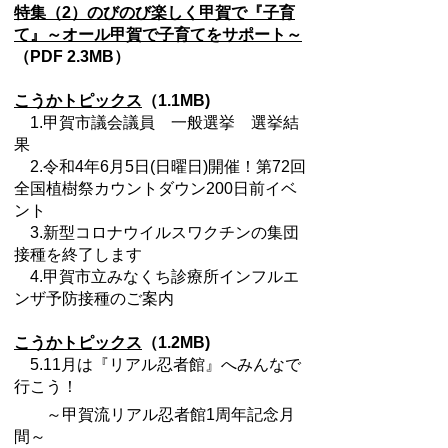
特集（2）のびのび楽しく甲賀で『子育
て』～オール甲賀で子育てをサポート～
（PDF 2.3MB）
こうかトピックス
（1.1MB)
1.甲賀市議会議員 一般選挙 選挙結
果
2.令和4年6月5日(日曜日)開催！第72回
全国植樹祭カウントダウン200日前イベ
ント
3.新型コロナウイルスワクチンの集団
接種を終了します
4.甲賀市立みなくち診療所インフルエ
ンザ予防接種のご案内
こうかトピックス
（1.2MB)
5.11月は『リアル忍者館』へみんなで
行こう！
～甲賀流リアル忍者館1周年記念月
間～