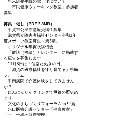
年末調整手続の電子化について
「市民健康ウォーキング教室」参加者
募集
募集・催し
（PDF 3.8MB）
甲賀市公民館講座受講生募集
滋賀県立障害者福祉センター令和3年
度スポーツ教室募集（第3期）
オリジナル年賀状講習会
「健診（検診）カレンダー」に掲載す
る広告を募集します
11月8日は「信楽たぬきの日」
「滋賀の医療福祉を守り育てる」県民
フォーラム
甲南病院で介護体験をしてみません
か？
にんにんサイクリングで甲賀の歴史め
ぐり
文化のまちづくりフォーラム in 甲賀
水口医療介護センター「健康教室」
「コロナ禍の健康管理」