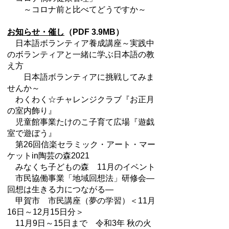
～コロナ前と比べてどうですか～
お知らせ・催し
（PDF 3.9MB）
日本語ボランティア養成講座～実践中
のボランティアと一緒に学ぶ日本語の教
え方
日本語ボランティアに挑戦してみま
せんか～
わくわく☆チャレンジクラブ『お正月
の室内飾り』
児童館事業たけのこ子育て広場『遊戯
室で遊ぼう』
第26回信楽セラミック・アート・マー
ケットin陶芸の森2021
みなくち子どもの森 11月のイベント
市民協働事業「地域回想法」研修会―
回想は生きる力につながる―
甲賀市 市民講座（夢の学習）＜11月
16日～12月15日分＞
11月9日～15日まで 令和3年 秋の火