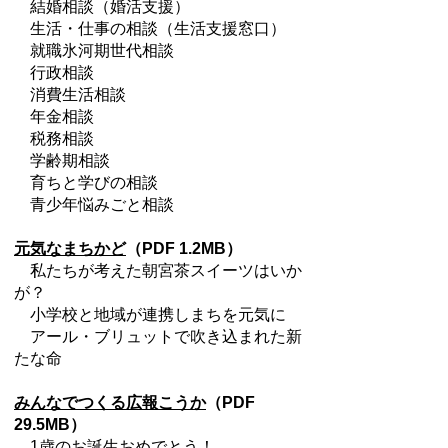
結婚相談（婚活支援）
生活・仕事の相談（生活支援窓口）
就職氷河期世代相談
行政相談
消費生活相談
年金相談
税務相談
学齢期相談
育ちと学びの相談
青少年悩みごと相談
元気なまちかど
（PDF 1.2MB）
私たちが考えた朝宮茶スイーツはいか
が？
小学校と地域が連携しまちを元気に
アール・ブリュットで吹き込まれた新
たな命
みんなでつくる広報こうか
（PDF
29.5MB）
1歳のお誕生おめでとう！