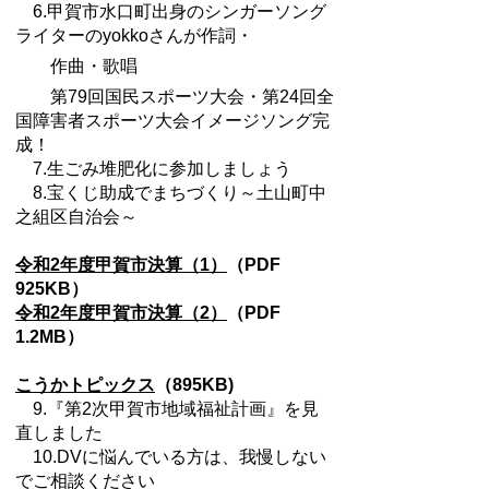
6.甲賀市水口町出身のシンガーソング
ライターのyokkoさんが作詞・
作曲・歌唱
第79回国民スポーツ大会・第24回全
国障害者スポーツ大会イメージソング完
成！
7.生ごみ堆肥化に参加しましょう
8.宝くじ助成でまちづくり～土山町中
之組区自治会～
令和2年度甲賀市決算（1）
（PDF
925KB）
令和2年度甲賀市決算（2）
（PDF
1.2MB）
こうかトピックス
（895KB)
9.『第2次甲賀市地域福祉計画』を見
直しました
10.DVに悩んでいる方は、我慢しない
でご相談ください