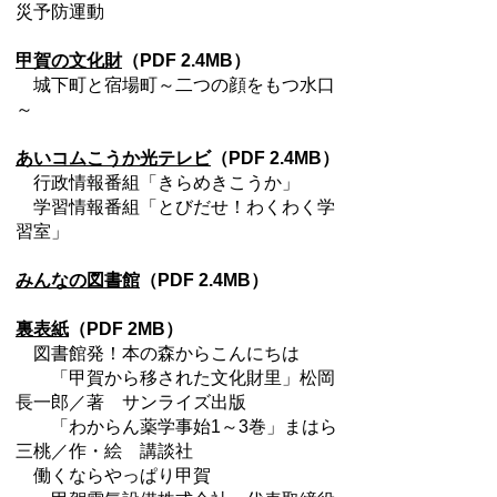
災予防運動
甲賀の文化財
（PDF 2.4MB）
城下町と宿場町～二つの顔をもつ水口
～
あいコムこうか光テレビ
（PDF 2.4MB）
行政情報番組「きらめきこうか」
学習情報番組「とびだせ！わくわく学
習室」
みんなの図書館
（PDF 2.4MB）
裏表紙
（PDF 2MB）
図書館発！本の森からこんにちは
「甲賀から移された文化財里」松岡
長一郎／著 サンライズ出版
「わからん薬学事始1～3巻」まはら
三桃／作・絵 講談社
働くならやっぱり甲賀