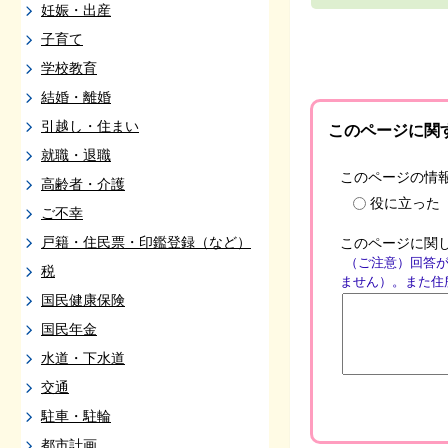
妊娠・出産
子育て
学校教育
結婚・離婚
引越し・住まい
このページに関
就職・退職
このページの情
高齢者・介護
役に立った
ご不幸
戸籍・住民票・印鑑登録（など）
このページに関
（ご注意）回答
税
ません）。また住
国民健康保険
国民年金
水道・下水道
交通
駐車・駐輪
都市計画