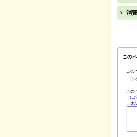
消
このペ
この
この
（ご
ませ