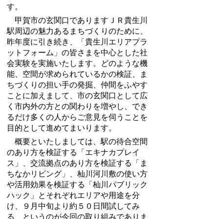
す。
甲賀市の玄関口でありますＪＲ貴生川
駅周辺の魅力あるまちづくりのために、
昨年度に引き続き、「貴生川エリアプラ
ットフォーム」の皆さまを中心とした社
会実験を実施いたします。どのような機
能、空間が求められているかの検証、ま
ちづくりの担い手の発掘、仲間をふやす
ことに加えまして、市の玄関口として広
く市内外の方との関わりを増やし、でき
るだけ多くの人からご意見を伺うことを
目的として進めてまいります。
概要といたしましては、駅の待合空間
のあり方を検証する「エキナカプレイ
ス」、交流拠点のあり方を検証する「ま
ちなかリビング」、杣川河川敷の使い方
や活用効果を検証する「杣川パブリック
ハック」とそれぞれエリアや用途を分
け、９月中旬より約５０日間試してみ
る、というのが今回の取り組みでありま