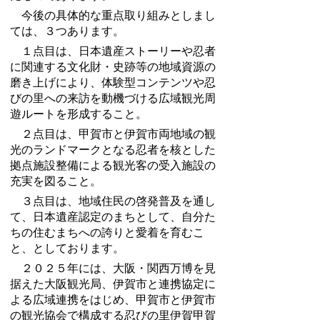
今後の具体的な重点取り組みとしまし
ては、３つあります。
１点目は、日本遺産ストーリーや忍者
に関連する文化財・史跡等の地域資源の
磨き上げにより、体験型コンテンツや忍
びの里への来訪を動機づける広域観光周
遊ルートを形成すること。
２点目は、甲賀市と伊賀市両地域の観
光のランドマークとなる忍者を核とした
拠点施設整備による観光客の受入施設の
充実を図ること。
３点目は、地域住民の啓発普及を通し
て、日本遺産認定のまちとして、自分た
ちの住むまちへの誇りと愛着を育むこ
と、としております。
２０２５年には、大阪・関西万博を見
据えた大阪観光局、伊賀市と連携協定に
よる広域連携をはじめ、甲賀市と伊賀市
の観光協会で構成する忍びの里伊賀甲賀