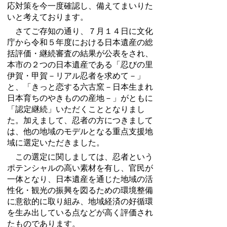
応対策を今一度確認し、備えてまいりた
いと考えております。
さてご存知の通り、７月１４日に文化
庁から令和５年度における日本遺産の総
括評価・継続審査の結果が公表をされ、
本市の２つの日本遺産である「忍びの里
伊賀・甲賀－リアル忍者を求めて－」
と、「きっと恋する六古窯－日本生まれ
日本育ちのやきものの産地－」がともに
「認定継続」いただくこととなりまし
た。加えまして、忍者の方につきまして
は、他の地域のモデルとなる重点支援地
域に選定いただきました。
この選定に関しましては、忍者という
ポテンシャルの高い素材を有し、官民が
一体となり、日本遺産を通じた地域の活
性化・観光の振興を図るための環境整備
に意欲的に取り組み、地域経済の好循環
を生み出している点などが高く評価され
たものであります。