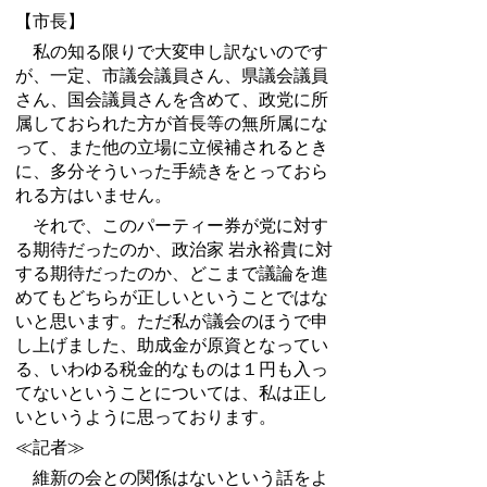
【市長】
私の知る限りで大変申し訳ないのです
が、一定、市議会議員さん、県議会議員
さん、国会議員さんを含めて、政党に所
属しておられた方が首長等の無所属にな
って、また他の立場に立候補されるとき
に、多分そういった手続きをとっておら
れる方はいません。
それで、このパーティー券が党に対す
る期待だったのか、政治家 岩永裕貴に対
する期待だったのか、どこまで議論を進
めてもどちらが正しいということではな
いと思います。ただ私が議会のほうで申
し上げました、助成金が原資となってい
る、いわゆる税金的なものは１円も入っ
てないということについては、私は正し
いというように思っております。
≪記者≫
維新の会との関係はないという話をよ