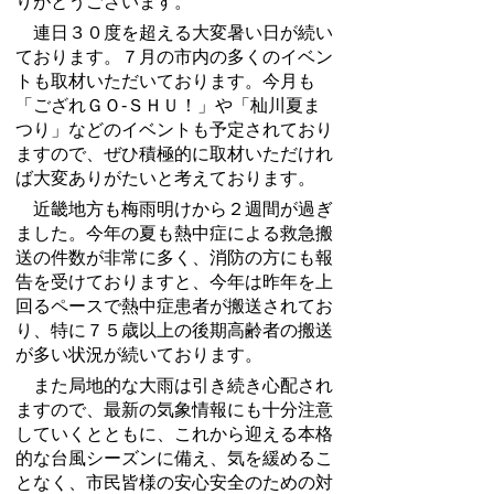
りがとうございます。
連日３０度を超える大変暑い日が続い
ております。７月の市内の多くのイベン
トも取材いただいております。今月も
「ござれＧＯ-ＳＨＵ！」や「杣川夏ま
つり」などのイベントも予定されており
ますので、ぜひ積極的に取材いただけれ
ば大変ありがたいと考えております。
近畿地方も梅雨明けから２週間が過ぎ
ました。今年の夏も熱中症による救急搬
送の件数が非常に多く、消防の方にも報
告を受けておりますと、今年は昨年を上
回るペースで熱中症患者が搬送されてお
り、特に７５歳以上の後期高齢者の搬送
が多い状況が続いております。
また局地的な大雨は引き続き心配され
ますので、最新の気象情報にも十分注意
していくとともに、これから迎える本格
的な台風シーズンに備え、気を緩めるこ
となく、市民皆様の安心安全のための対