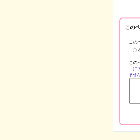
このペ
この
この
（ご
ませ