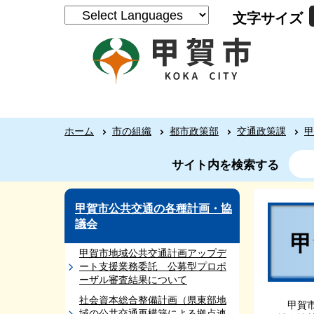
文字サイズ
ホーム
市の組織
都市政策部
交通政策課
甲
サイト内を検索する
甲賀市公共交通の各種計画・協
議会
甲賀市地域公共交通計画アップデ
ート支援業務委託 公募型プロポ
ーザル審査結果について
社会資本総合整備計画（県東部地
甲賀市
域の公共交通再構築による拠点連