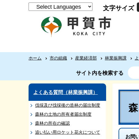
文字サイズ
ホーム
市の組織
産業経済部
林業振興課
よ
サイト内を検索する
よくある質問（林業振興課）
伐採及び伐採後の造林の届出制度
森林の土地の所有者届出制度
森林の所在の確認
追い払い用ロケット花火について
お問