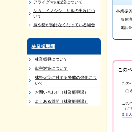
アライグマの出没について
シカ、イノシシ、サルの出没につ
林業振
いて
所在地/
鹿や猪が動けなくなっている場合
電話番
林業振興課
林業振興について
獣害対策について
このペ
林野火災に対する警戒の強化につ
いて
この
お問い合わせ（林業振興課）
よくある質問（林業振興課）
この
（ご
ませ