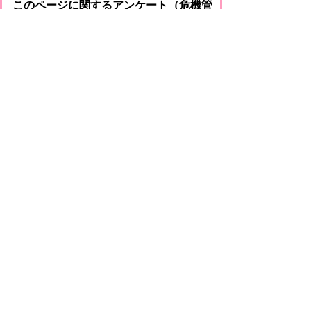
このページに関するアンケート（危機管
理課）
このページの情報は役に立ちましたか？
役に
どちらとも
役にたた
立った
いえない
なかった
このページに関してご意見がありました
らご記入ください。
（ご注意）回答が必要なお問い合わせは，直
接このページの「お問い合わせ先」（ページ
作成部署）へお願いします（こちらではお受
けできません）。また住所・電話番号などの
個人情報は記入しないでください