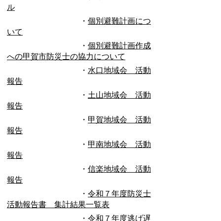
ル
・
個別避難計画につ
いて
・
個別避難計画作成
への甲賀市防災士の協力について
・
水口地域会 活動
報告
・
土山
地域会 活動
報告
・
甲賀
地域会 活動
報告
・
甲南
地域会 活動
報告
・
信楽
地域会 活動
報告
・
令和７年度防災士
活動報告書 集計結果一覧表
・
令和７年度逃げ遅