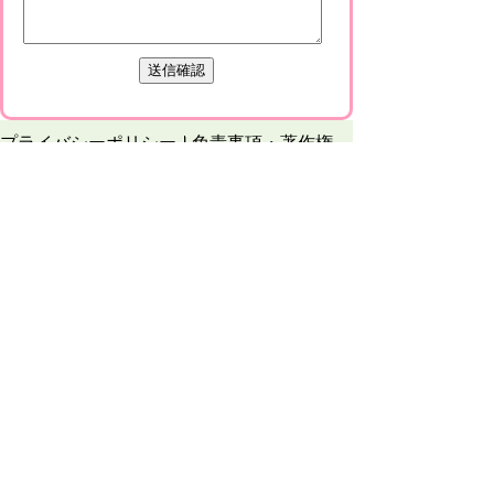
プライバシーポリシー
免責事項・著作権
リンクについて
このサイトの使い方
このサイトの考え方
甲賀市役所
〒528-8502
甲賀市水口町水口6053番地
TEL
0748-65-0650
FAX 0748-63-4086
市役所などの一般的な業務時間は9時～16時
45分です。（土・日曜日、祝日および12月
29日～1月3日は休みです）
各課連絡先
お問合せ
市役所までのアクセス