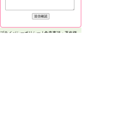
プライバシーポリシー
免責事項・著作権
リンクについて
このサイトの使い方
このサイトの考え方
甲賀市役所
〒528-8502
甲賀市水口町水口6053番地
TEL
0748-65-0650
FAX 0748-63-4086
市役所などの一般的な業務時間は9時～16時
45分です。（土・日曜日、祝日および12月
29日～1月3日は休みです）
各課連絡先
お問合せ
市役所までのアクセス