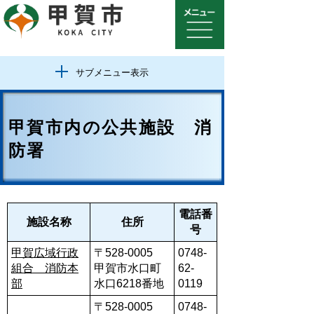
サブメニュー表示
甲賀市内の公共施設 消
防署
電話番
施設名称
住所
号
甲賀広域行政
〒528-0005
0748-
組合 消防本
甲賀市水口町
62-
部
水口6218番地
0119
〒528-0005
0748-