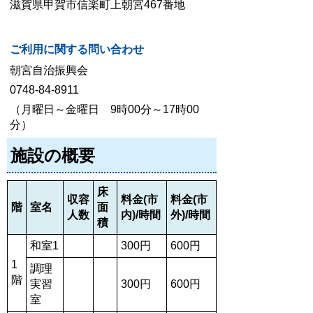
滋賀県甲賀市信楽町上朝宮467番地
ご利用に関する問い合わせ
朝宮自治振興会
0748-84-8911
（月曜日～金曜日 9時00分～17時00
分）
施設の概要
床
収容
料金(市
料金(市
階
室名
面
人数
内)/時間
外)/時間
積
和室1
300円
600円
1
調理
階
実習
300円
600円
室