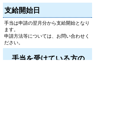
支給開始日
手当は申請の翌月分から支給開始となり
ます。
申請方法等については、お問い合わせく
ださい。
手当を受けている方の
届出
手当の受給中は、次のような届け出等
が必要です。
届出が遅れたり、届出しなかったりす
ると、手当の受給が遅れたり、受けられ
なくなったり、手当を返還していただく
ことになる可能性がありますので、忘れ
ず提出してください。