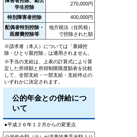
障害者控除、勤労
270,000円
学生控除
特別障害者控除
400,000円
配偶者特別控除・
地方税法（住民税）
医療費控除等
で控除された額
※請求者（本人）については「寡婦控
除・ひとり親控除」は適用されません。
※手当の支給は、上表の計算式により算
定した所得額と所得制限限度額表を比較
して、全部支給・一部支給・支給停止の
いずれかに決定されます。
公的年金との併給につ
いて
●平成２６年１２月からの変更点
公的年金額（※）が児童扶養手当額より