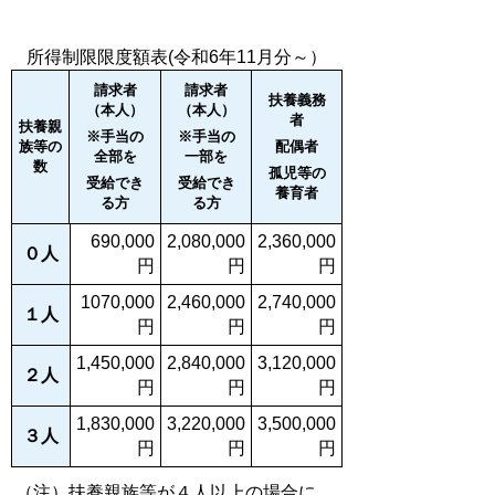
所得制限限度額表(令和6年11月分～）
請求者
請求者
扶養義務
（本人）
（本人）
者
扶養親
※手当の
※手当の
族等の
配偶者
全部を
一部を
数
孤児等の
受給でき
受給でき
養育者
る方
る方
690,000
2,080,000
2,360,000
０人
円
円
円
1070,000
2,460,000
2,740,000
１人
円
円
円
1,450,000
2,840,000
3,120,000
２人
円
円
円
1,830,000
3,220,000
3,500,000
３人
円
円
円
（注）扶養親族等が４人以上の場合に