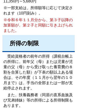
11,350円～5,680円
※一部支給は、所得額等に応じて決定さ
れます（10円刻み）。
※令和６年１１月分から、第３子以降の
加算額が、第２子と同額に引き上げられ
ました。
所得の制限
受給資格者
の前年の所得（課税台帳上
の所得に、前年父（母）または児童が児
童の父（母）から受け取った養育費の８
割を合算した額）が下表の額以上ある場
合は、その年度（１１月から翌年の１０
月まで）は、手当の全部または一部が支
給停止されます。
また、扶養義務者（同居の直系血族及
び兄弟姉妹）等の所得による所得制限も
あります。