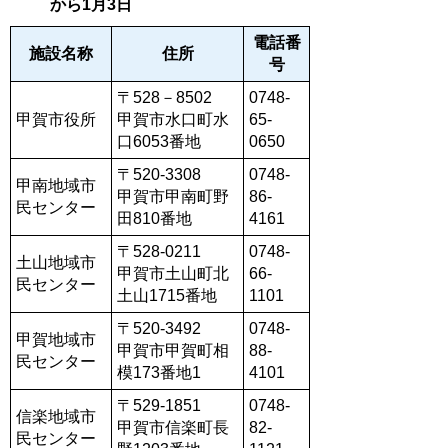
から1月3日
電話番
施設名称
住所
号
〒528－8502
0748-
甲賀市役所
甲賀市水口町水
65-
口6053番地
0650
〒520-3308
0748-
甲南地域市
甲賀市甲南町野
86-
民センター
田810番地
4161
〒528-0211
0748-
土山地域市
甲賀市土山町北
66-
民センター
土山1715番地
1101
〒520-3492
0748-
甲賀地域市
甲賀市甲賀町相
88-
民センター
模173番地1
4101
〒529-1851
0748-
信楽地域市
甲賀市信楽町長
82-
民センター