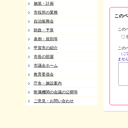
施策・計画
市役所の業務
このペ
自治振興会
この
財政・予算
条例・規則等
甲賀市の紹介
この
（ご
市長の部屋
ませ
市議会ホーム
教育委員会
庁舎・施設案内
附属機関の会議の公開等
ご意見・お問い合わせ