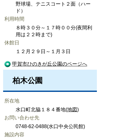
野球場、テニスコート２面（ハー
ド）
利用時間
８時３０分～１７時００分(夜間利
用は２２時まで)
休館日
１２月２９日～１月３日
甲賀市ひのきが丘公園のページへ
柏木公園
所在地
水口町北脇１８４番地(
地図
)
お問い合わせ先
0748-62-0488(水口中央公民館)
施設内容