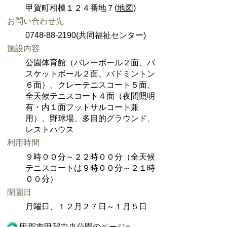
甲賀町相模１２４番地７(
地図
)
お問い合わせ先
0748-88-2190(共同福祉センター)
施設内容
公園体育館（バレーボール２面、バ
スケットボール２面、バドミントン
６面）、クレーテニスコート５面、
全天候テニスコート４面（夜間照明
有・内１面フットサルコート兼
用）、野球場、多目的グラウンド、
レストハウス
利用時間
９時００分～２２時００分（全天候
テニスコートは９時００分～２１時
００分）
閉園日
月曜日、１２月２７日～１月５日
甲賀市甲賀中央公園のページへ