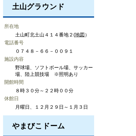
土山グラウンド
所在地
土山町北土山４１４番地２(
地図
）
電話番号
０７４８－６６－００９１
施設内容
野球場、ソフトボール場、サッカー
場、陸上競技場 ※照明あり
開館時間
８時３０分～２２時００分
休館日
月曜日、１２月２９日～１月３日
やまびこドーム