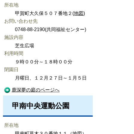
所在地
甲賀町大久保５０７番地２(
地図
)
お問い合わせ先
0748-88-2190(共同福祉センター)
施設内容
芝生広場
利用時間
９時００分～１８時００分
閉園日
月曜日、１２月２７日～１月５日
鹿深夢の庭のページへ
甲南中央運動公園
所在地
甲南町葛木３０番地１１（
地図
）