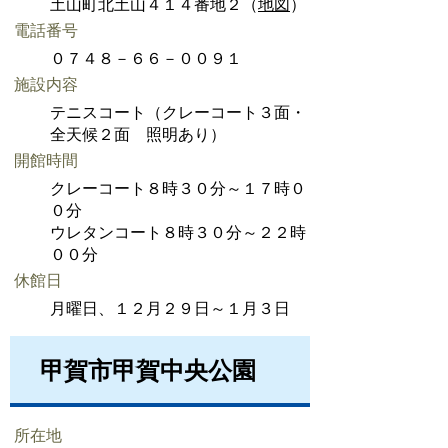
土山町北土山４１４番地２（
地図
）
電話番号
０７４８－６６－００９１
施設内容
テニスコート（クレーコート３面・
全天候２面 照明あり）
開館時間
クレーコート８時３０分～１７時０
０分
ウレタンコート８時３０分～２２時
００分
休館日
月曜日、１２月２９日～１月３日
甲賀市甲賀中央公園
所在地