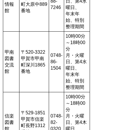
88-
日、第4水
情報
町大原中889
7246
曜日、
館
番地
年末年
始、特別
整理期間
10時00分
～18時00
分
甲南
〒520-3322
0748-
月・火曜
図書
甲賀市甲南
86-
日、第4水
交流
町深川1865
1504
曜日、
館
番地
年末年
始、特別
整理期間
10時00分
～18時00
分
〒529-1851
信楽
0748-
月・火曜
甲賀市信楽
図書
82-
日、第4木
町長野1312
館
0320
曜日、