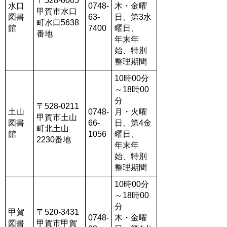
〒528-0005
水口
0748-
木・金曜
甲賀市水口
図書
63-
日、第3水
町水口5638
館
7400
曜日、
番地
年末年
始、特別
整理期間
10時00分
～18時00
分
〒528-0211
土山
0748-
月・火曜
甲賀市土山
図書
66-
日、第4金
町北土山
館
1056
曜日、
2230番地
年末年
始、特別
整理期間
10時00分
～18時00
分
甲賀
〒520-3431
0748-
木・金曜
図書
甲賀市甲賀