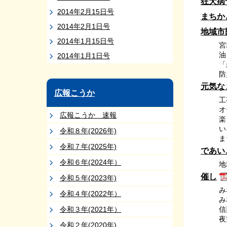
狂犬病
2014年2月15日号
まちか
2014年2月1日号
地域市
2014年1月15日号
宮
油
2014年1月1日号
「
防
元気な
広報こうか
工
オ
広報こうか 速報
楽
い
令和８年(2026年)
ま
令和７年(2025年)
であい
令和６年(2024年）
地
催し
令和５年(2023年)
み
令和４年(2022年）
み
令和３年(2021年）
信
夜
令和２年(2020年)