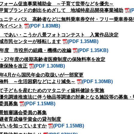
フォーム促進事業補助金 ～子育て世帯などを優先～
甲賀ブランドの創出をめざして 地域特産品開発事業補助
(
ュニティバス 高齢者などに無料乗車券交付・フリー乗車券発
内イベント
(PDF 1.83MB)
 であい・こうか八景フォトコンテスト 入賞作品決定
域市民センターが移転します
(PDF 1.35MB)
6年度 市役所の組織・機構の改編
(PDF 1.35KB)
6・27年度の後期高齢者医療制度の保険料率を改定
康保険を改正
(PDF 1.30MB)
6年4月から国民年金の取扱いが一部変更
険料 ～生活困窮などにより減免～
(PDF 1.30MB)
て子どもを産むためのマタニティ歯科健診を実施
優先調達推進法に伴う物品等調達の対象となる施設等の募集・
委員募集
(PDF 1.15MB)
景観審議会委員の募集
継者育成修学資金の貸与制度
がいを知っていますか
(PDF 1.15MB)