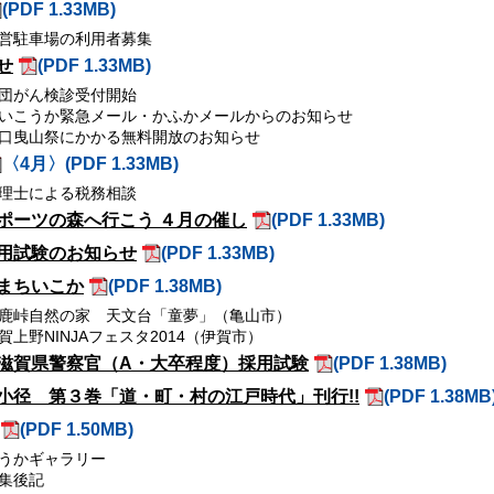
(PDF 1.33MB)
営駐車場の利用者募集
せ
(PDF 1.33MB)
団がん検診受付開始
いこうか緊急メール・かふかメールからのお知らせ
口曳山祭にかかる無料開放のお知らせ
〈4月〉(PDF 1.33MB)
理士による税務相談
ポーツの森へ行こう ４月の催し
(PDF 1.33MB)
用試験のお知らせ
(PDF 1.33MB)
まちいこか
(PDF 1.38MB)
鹿峠自然の家 天文台「童夢」（亀山市）
賀上野NINJAフェスタ2014（伊賀市）
滋賀県警察官（A・大卒程度）採用試験
(PDF 1.38MB)
小径 第３巻「道・町・村の江戸時代」刊行!!
(PDF 1.38MB
(PDF 1.50MB)
うかギャラリー
集後記