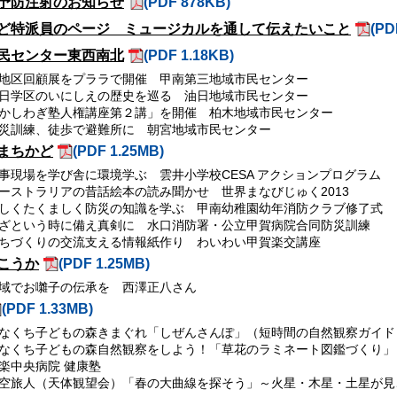
予防注射のお知らせ
(PDF 878KB)
ど特派員のページ ミュージカルを通して伝えたいこと
(PD
民センター東西南北
(PDF 1.18KB)
地区回顧展をプララで開催 甲南第三地域市民センター
日学区のいにしえの歴史を巡る 油日地域市民センター
かしわぎ塾人権講座第２講」を開催 柏木地域市民センター
災訓練、徒歩で避難所に 朝宮地域市民センター
まちかど
(PDF 1.25MB)
事現場を学び舎に環境学ぶ 雲井小学校CESA アクションプログラム
ーストラリアの昔話絵本の読み聞かせ 世界まなびじゅく2013
しくたくましく防災の知識を学ぶ 甲南幼稚園幼年消防クラブ修了式
ざという時に備え真剣に 水口消防署・公立甲賀病院合同防災訓練
ちづくりの交流支える情報紙作り わいわい甲賀楽交講座
こうか
(PDF 1.25MB)
域でお囃子の伝承を 西澤正八さん
(PDF 1.33MB)
なくち子どもの森きまぐれ「しぜんさんぽ」（短時間の自然観察ガイド
なくち子どもの森自然観察をしよう！「草花のラミネート図鑑づくり」
楽中央病院 健康塾
空旅人（天体観望会）「春の大曲線を探そう」～火星・木星・土星が見