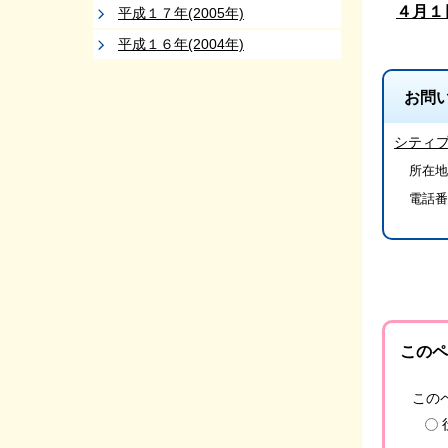
４月１
平成１７年(2005年)
平成１６年(2004年)
お問
シティ
所在地
電話番
このペ
この