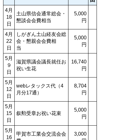
4月
土山県信会通常総会・
5,000
18
懇談会会費相当
円
日
4月
しがぎん土山経友会総
5,000
22
会・懇親会会費相
円
日
当
5月
滋賀県議会議長就任お
16,740
９
祝い生花
円
日
5月
webレタックス代（4
8,704
12
月分17通）
円
日
5月
5,000
15
叙勲受章お祝い花束
円
日
5月
甲賀市工業会交流会会
3,000
16