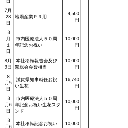
日
7月
4,500
28
地場産業ＰＲ用
円
日
8
月
市内医療法人５０周
10,000
１
年記念お祝い
円
日
8月
本社移転報告会及び
10,000
3日
懇親会会費相当
円
８
滋賀県知事就任お祝
16,740
月5
い生花
円
日
8
市内医療法人５０周
10,000
月6
年記念お祝い生花スタ
円
日
ンド
8
本社移転記念お祝い
10,000
月6