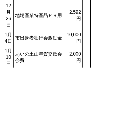
12
月
2,592
地場産業特産品ＰＲ用
26
円
日
1月
10,000
市出身者壮行会激励金
4日
円
1月
あいの土山年賀交歓会
2,000
10
会費
円
日
1月
しがぎん土山経友会新
5,000
14
年例会会費相当
円
日
1月
webレタックス代（12
5,632
14
月分11通）
円
日
1月
甲賀市商工会年賀交歓
5,000
16
会会費
円