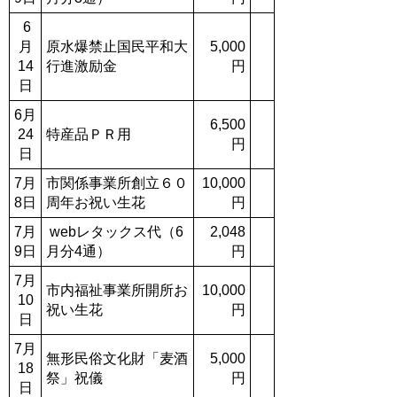
6
月
原水爆禁止国民平和大
5,000
14
行進激励金
円
日
6月
6,500
24
特産品ＰＲ用
円
日
7月
市関係事業所創立６０
10,000
8日
周年お祝い生花
円
7月
webレタックス代（6
2,048
9日
月分4通）
円
7月
市内福祉事業所開所お
10,000
10
祝い生花
円
日
7月
無形民俗文化財「麦酒
5,000
18
祭」祝儀
円
日