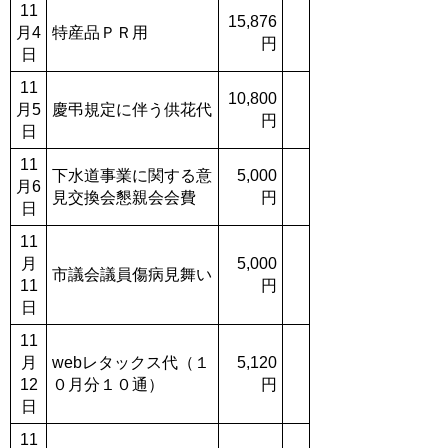
11
15,876
月4
特産品ＰＲ用
円
日
11
10,800
月5
慶弔規定に伴う供花代
円
日
11
下水道事業に関する意
5,000
月6
見交換会懇親会会費
円
日
11
月
5,000
市議会議員傷病見舞い
11
円
日
11
月
webレタックス代（１
5,120
12
０月分１０通）
円
日
11