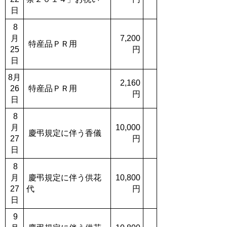
日
8
月
7,200
特産品ＰＲ用
25
円
日
8月
2,160
26
特産品ＰＲ用
円
日
8
月
10,000
慶弔規定に伴う香儀
27
円
日
8
月
慶弔規定に伴う供花
10,800
27
代
円
日
9