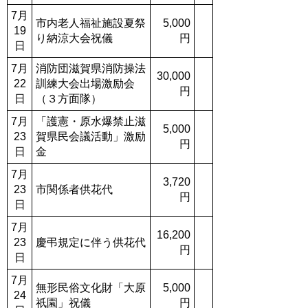
7月
市内老人福祉施設夏祭
5,000
19
り納涼大会祝儀
円
日
7月
消防団滋賀県消防操法
30,000
22
訓練大会出場激励会
円
日
（３方面隊）
7月
「護憲・原水爆禁止滋
5,000
23
賀県民会議活動」激励
円
日
金
7月
3,720
23
市関係者供花代
円
日
7月
16,200
23
慶弔規定に伴う供花代
円
日
7月
無形民俗文化財「大原
5,000
24
祇園」祝儀
円