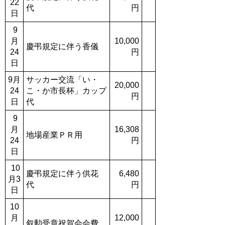
22
代
円
日
9
月
10,000
慶弔規定に伴う香儀
24
円
日
9月
サッカー交流「い・
20,000
24
こ・か市長杯」カップ
円
日
代
9
月
16,308
地場産業ＰＲ用
24
円
日
10
慶弔規定に伴う供花
6,480
月3
代
円
日
10
月
12,000
叙勲受章祝賀会会費