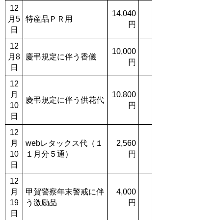
12
14,040
月5
特産品ＰＲ用
円
日
12
10,000
月8
慶弔規定に伴う香儀
円
日
12
月
10,800
慶弔規定に伴う供花代
10
円
日
12
月
webレタックス代（１
2,560
10
１月分５通）
円
日
12
月
甲賀警察年末警戒に伴
4,000
19
う激励品
円
日