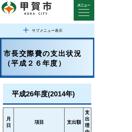
サブメニュー表示
市長交際費の支出状況
（平成２６年度）
平成26年度(2014年)
支
月
出
項目
支出額
日
理
由