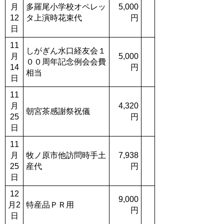
月
多羅尾小学校オペレッ
5,000
12
タ上演時花束代
円
日
11
しがぎん水口経友会１
月
5,000
００周年記念例会会費
14
円
相当
日
11
月
4,320
朝宮茶感謝祭祝儀
25
円
日
11
月
牧ノ原市他訪問時手土
7,938
25
産代
円
日
12
9,000
月2
特産品ＰＲ用
円
日