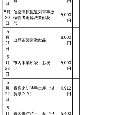
費
円
日
5月
信楽高原鐵道列車事故
5,000
20
犠牲者追悼法要献花
円
日
代
5
月
8,000
出品茶製造激励品
21
円
日
5
月
市内事業所竣工お祝
5,000
22
い
円
日
5
月
賓客来訪時手土産（滋
6,912
22
賀県ＰＲ）
円
日
5
月
賓客来訪時手土産（甲
5,400