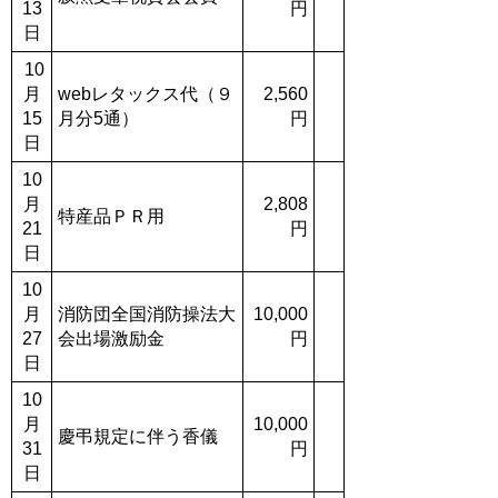
13
円
日
10
月
webレタックス代（９
2,560
15
月分5通）
円
日
10
月
2,808
特産品ＰＲ用
21
円
日
10
月
消防団全国消防操法大
10,000
27
会出場激励金
円
日
10
月
10,000
慶弔規定に伴う香儀
31
円
日