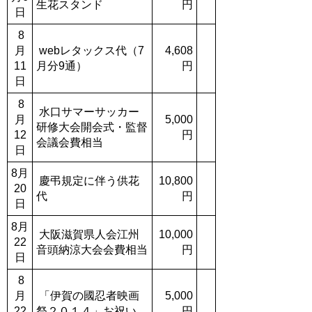
生花スタンド
円
日
8
月
webレタックス代（7
4,608
11
月分9通）
円
日
8
水口サマーサッカー
月
5,000
研修大会開会式・監督
12
円
会議会費相当
日
8月
慶弔規定に伴う供花
10,800
20
代
円
日
8月
大阪滋賀県人会江州
10,000
22
音頭納涼大会会費相当
円
日
8
月
「伊賀の國忍者映画
5,000
22
祭２０１４」お祝い
円