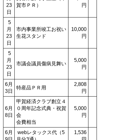
23
賀市ＰＲ）
円
日
5
月
市内事業所竣工お祝い
10,000
23
生花スタンド
円
日
5
月
5,000
市議会議員傷病見舞い
23
円
日
6月
2,808
特産品ＰＲ用
3日
円
甲賀経済クラブ創立４
6月
０周年記念式典・祝賀
5,000
8日
会
円
会費相当
6月
webレタックス代（5
1,536
9日
月分3通）
円