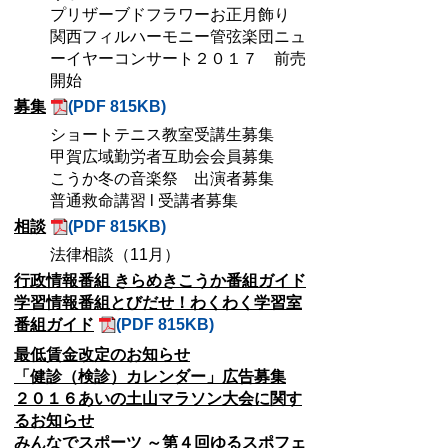
プリザーブドフラワーお正月飾り
関西フィルハーモニー管弦楽団ニュ
ーイヤーコンサート２０１７ 前売
開始
募集
(PDF 815KB)
ショートテニス教室受講生募集
甲賀広域勤労者互助会会員募集
こうか冬の音楽祭 出演者募集
普通救命講習 l 受講者募集
相談
(PDF 815KB)
法律相談（11月）
行政情報番組 きらめきこうか番組ガイド
学習情報番組とびだせ！わくわく学習室
番組ガイド
(PDF 815KB)
最低賃金改定のお知らせ
「健診（検診）カレンダー」広告募集
２０１６あいの土山マラソン大会に関す
るお知らせ
みんなでスポーツ ～第４回ゆるスポフェ