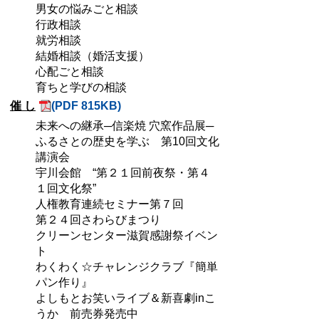
男女の悩みごと相談
行政相談
就労相談
結婚相談（婚活支援）
心配ごと相談
育ちと学びの相談
催 し
(PDF 815KB)
未来への継承─信楽焼 穴窯作品展─
ふるさとの歴史を学ぶ 第10回文化
講演会
宇川会館 “第２１回前夜祭・第４
１回文化祭”
人権教育連続セミナー第７回
第２４回さわらびまつり
クリーンセンター滋賀感謝祭イベン
ト
わくわく☆チャレンジクラブ『簡単
パン作り』
よしもとお笑いライブ＆新喜劇inこ
うか 前売券発売中