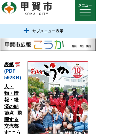
サブメニュー表示
表紙
(PDF
592KB)
人・
物・情
報・経
済の結
節点 飛
躍する
交流都
市“こう