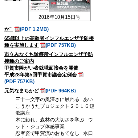
2016年10月15日号
か”
(PDF 1.2MB)
65歳以上の高齢者インフルエンザ予防接
種を実施します
(PDF 757KB)
市立みなくち診療所インフルエンザ予防
接種のご案内
甲賀市障がい者就職面接会を開催
平成28年第5回甲賀市議会定例会
(PDF 757KB)
元気なまちかど
(PDF 964KB)
三十一文字の奥深さに触れる あい
こうかうたプロジェクト２０１６短
歌講座
木に触れ、森林の大切さを学ぶ ウ
ッド・ジョブ体感事業
忍者姿で甲賀流のおもてなし 水口