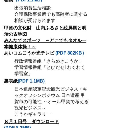
出張消費生活相談
介護保険事業所でも高齢者に関する
相談が受けられます
甲賀の文化財 山内ふるさと絵屏風と明
治の古地図
みんなでスポーツ ～どこでもタオル一
本健康体操！～
あいコムこうか光テレビ
(PDF 802KB）
行政情報番組「きらめきこうか」
学習情報番組「とびだせ! わくわく
学習室」
裏表紙
(PDF 1.1MB)
日本遺産認定記念観光ビジネス・キ
ックオフシンポジウム 日本遺産 甲
賀市の可能性 ～オール甲賀で考える
観光ビジネス～
こうかギャラリー
８月１日号 ダウンロード
(PDF 8.2MB)