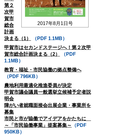
第２
次甲
賀市
2017年8月1日号
総合
計画
決まる（1）
（PDF 1.1MB）
甲賀市はセカンドステージへ！第２次甲
賀市総合計画決まる（2）
（PDF
1.1MB）
教育・福祉・市民協働の拠点整備へ
（PDF 796KB）
農地利用最適化推進委員が決定
甲賀市議会議員一般選挙立候補予定者説
明会
障がい者就職面接会出展企業・事業所を
募集
市民と市が協働でアイデアをかたちに
～「市民協働事業」提案募集～
（PDF
950KB）