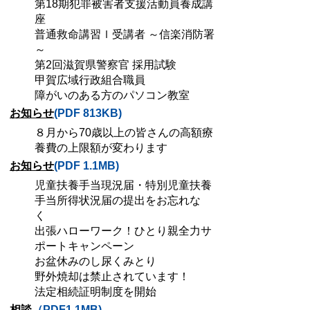
第18期犯罪被害者支援活動員養成講
座
普通救命講習ｌ受講者 ～信楽消防署
～
第2回滋賀県警察官 採用試験
甲賀広域行政組合職員
障がいのある方のパソコン教室
お知らせ
(PDF 813KB)
８月から70歳以上の皆さんの高額療
養費の上限額が変わります
お知らせ
(PDF 1.1MB)
児童扶養手当現況届・特別児童扶養
手当所得状況届の提出をお忘れな
く
出張ハローワーク！ひとり親全力サ
ポートキャンペーン
お盆休みのし尿くみとり
野外焼却は禁止されています！
法定相続証明制度を開始
相談
（PDF1.1MB)