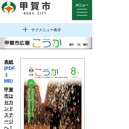
サブメニュー表示
表紙
(PDF
１
MB)
甲賀
市は
セカ
ンド
ステ
ージ
へ！