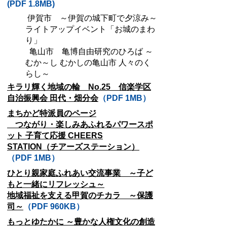
(PDF 1.8MB)
伊賀市 ～伊賀の城下町で夕涼み～
ライトアップイベント「お城のまわ
り」
亀山市 亀博自由研究のひろば ～
むか～し むかしの亀山市 人々のく
らし～
キラリ輝く地域の輪 No.25 信楽学区
自治振興会 田代・畑分会
（PDF 1MB）
まちかど特派員のページ
つながり・楽しみあふれるパワースポ
ット 子育て応援 CHEERS
STATION（チアーズステーション）
（PDF 1MB）
ひとり親家庭ふれあい交流事業 ～子ど
もと一緒にリフレッシュ～
地域福祉を支える甲賀のチカラ ～保護
司～
（PDF 960KB）
もっとゆたかに ～豊かな人権文化の創造