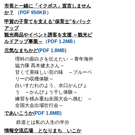
市長と一緒に「イクボス」宣言しません
か？
（PDF 950KB）
甲賀の子育てを支える“保育士”をバック
アップ
観光商品やイベント誘客を支援 ～観光ビ
ルドアップ事業～
（PDF 1.2MB）
元気なまちかど
(PDF 1.8MB)
理科の面白さを伝えたい ～青年海外
協力隊 髙木健太さん～
甘くて美味しい宮の味 ～ブルーベ
リーの収穫体験～
白いすだれのよう、水口かんぴょ
う ～かんぴょう干し体験～
練習を積み重ね全国大会へ挑む ～
全国大会出場壮行会～
であいこうか
(PDF 1.8MB)
鉄道とは私の人生の半分
情報交流広場 となりまち いこか