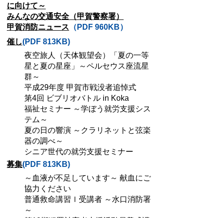
に向けて～
みんなの交通安全（甲賀警察署）
甲賀消防ニュース
（PDF 960KB）
催し
(PDF 813KB)
夜空旅人（天体観望会）「夏の一等
星と夏の星座」～ペルセウス座流星
群～
平成29年度 甲賀市戦没者追悼式
第4回 ビブリオバトル in Koka
福祉セミナー ～学ぼう就労支援シス
テム～
夏の日の響演 ～クラリネットと弦楽
器の調べ～
シニア世代の就労支援セミナー
募集
(PDF 813KB)
～血液が不足しています～ 献血にご
協力ください
普通救命講習ｌ受講者 ～水口消防署
～