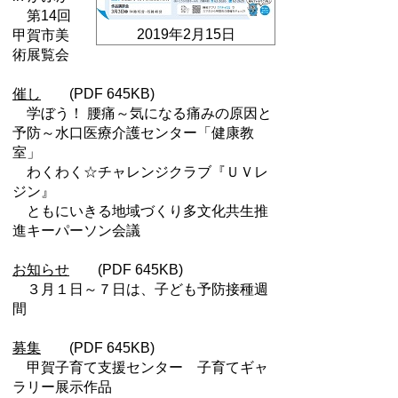
第14回
2019年2月15日
甲賀市美
術展覧会
催し
(PDF 645KB)
学ぼう！ 腰痛～気になる痛みの原因と
予防～水口医療介護センター「健康教
室」
わくわく☆チャレンジクラブ『ＵＶレ
ジン』
ともにいきる地域づくり多文化共生推
進キーパーソン会議
お知らせ
(PDF 645KB)
３月１日～７日は、子ども予防接種週
間
募集
(PDF 645KB)
甲賀子育て支援センター 子育てギャ
ラリー展示作品