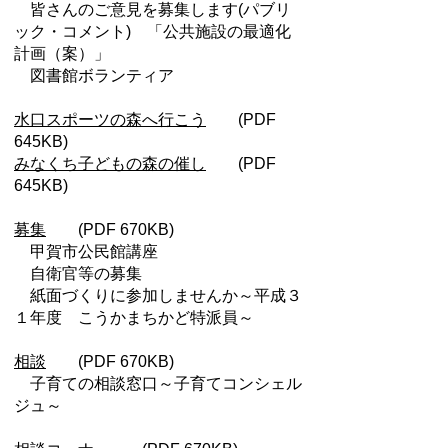
皆さんのご意見を募集します(パブリ
ック・コメント) 「公共施設の最適化
計画（案）」
図書館ボランティア
水口スポーツの森へ行こう
(PDF
645KB)
みなくち子どもの森の催し
(PDF
645KB)
募集
(PDF 670KB)
甲賀市公民館講座
自衛官等の募集
紙面づくりに参加しませんか～平成３
１年度 こうかまちかど特派員～
相談
(PDF 670KB)
子育ての相談窓口～子育てコンシェル
ジュ～