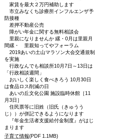
家賃を最大２万円補助します
市立みなくち診療所インフルエンザ予
防接種
差押不動産公売
障がい年金に関する無料相談会
里親になりませんか 縲・0月は里親月
間縲・ 里親知ってやフォーラム
2019あいの土山マラソン大会交通規制
を実施
行政なんでも相談所10月7日～13日は
「行政相談週間」
おいしく楽しく食べきろう 10月30日
は食品ロス削減の日
あいの丘文化公園 施設臨時休館［11
月3日］
住民票等に旧姓（旧氏（きゅうう
じ））が併記できるようになります
『年金生活者支援給付金制度』がはじ
まります
子育て情報
(PDF 1.1MB)