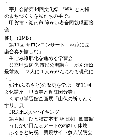
～
宇川会館第44回文化祭 『福祉と人権
のまちづくりを私たちの手で』
甲賀市・湖南市 障がい者合同就職面接
会
催し
（1MB）
第11回 サロンコンサート「秋涼に弦
楽合奏を愉しむ」
生ごみ堆肥化を進める学習会
公立甲賀病院 市民公開講座「がん治療
最前線 ～２人に１人ががんになる現代に
～」
郷土(ふるさと)の歴史を学ぶ 第11回
文化講座「甲賀寺と近江国分寺」
くすり学習館企画展「山伏の祈りとく
すり」展
JRふれあいハイキング
第４回 ひと箱古本市 ＠旧水口図書館
うしかい田んぼアートの稲刈り体験
ふるさと納税 新規サイト参入説明会