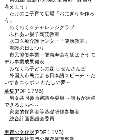
考えよう」
たけのこ子育て広場『おにぎりを作ろ
う』
わくわく☆チャレンジクラブ
ふれあい親子陶芸教室
水口医療介護センター「健康教室」
看護の日まつり
市民協働事業・健康寿命を延ばそう モ
デル事業成果発表
みなくち子どもの森 しぜんさんぽ
外国人市民による日本語スピーチ ～だ
いすきニッポン わたしの夢～
募集
(PDF 1.7MB)
男女共同参画審議会委員 ～誰もが活躍
できるまちへ～
家庭的保育者等基礎研修参加者
総合計画審議会委員
甲賀の文化財
(PDF 1.1MB)
新宮神社表門の保存修理事業