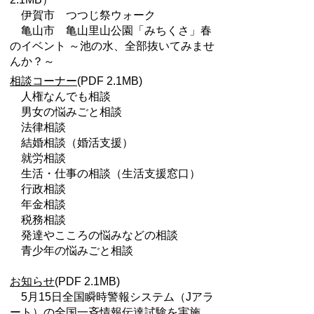
伊賀市 つつじ祭ウォーク
亀山市 亀山里山公園「みちくさ」春
のイベント ～池の水、全部抜いてみませ
んか？～
相談コーナー
(PDF 2.1MB)
人権なんでも相談
男女の悩みごと相談
法律相談
結婚相談（婚活支援）
就労相談
生活・仕事の相談（生活支援窓口）
行政相談
年金相談
税務相談
発達やこころの悩みなどの相談
青少年の悩みごと相談
お知らせ
(PDF 2.1MB)
5月15日全国瞬時警報システム（Jアラ
ート）の全国一斉情報伝達試験を実施