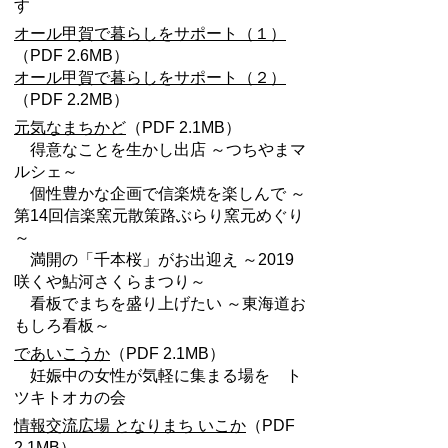
す
オール甲賀で暮らしをサポート（１）
（PDF 2.6MB）
オール甲賀で暮らしをサポート（２）
（PDF 2.2MB）
元気なまちかど
（PDF 2.1MB）
得意なことを生かし出店 ～つちやまマ
ルシェ～
個性豊かな企画で信楽焼を楽しんで ～
第14回信楽窯元散策路ぶらり窯元めぐり
～
満開の「千本桜」がお出迎え ～2019
咲くや鮎河さくらまつり～
看板でまちを盛り上げたい ～東海道お
もしろ看板～
であいこうか
（PDF 2.1MB）
妊娠中の女性が気軽に集まる場を ト
ツキトオカの会
情報交流広場 となりまち いこか
（PDF
2.1MB）