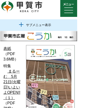
サブメニュー表示
表紙
（PDF
3.6MB）
特集
まるー
む 5月
21日(火曜
日)いよい
よOPEN!!
（１）
（PDF