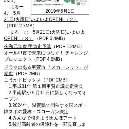
3MB）
まるー
2019年5月1日
む 5月
21日(火曜日)いよいよOPEN!!（２）
（PDF 2.7MB）
まるーむ 5月21日(火曜日)いよいよ
OPEN!!（３）
（PDF 3.4MB）
令和元年度 甲賀市予算
（PDF 1.2MB）
オール甲賀で未来につなぐ！ チャレンジ
プロジェクト
（PDF 4.6MB）
ドラマのある甲賀市 「スカーレット」が
始動
（PDF 2MB）
こうかトピックス
（PDF 2MB）
1.平成31年 第１回甲賀市議会定例会
2.甲南駅が５月11日に新しくなってオ
ープン
3.2024年、滋賀県で開催する国スポ・
障スポの愛称・スローガン決定
4.みんなで植えよう田んぼアート
5.後期高齢者の保険料を一部見直しま