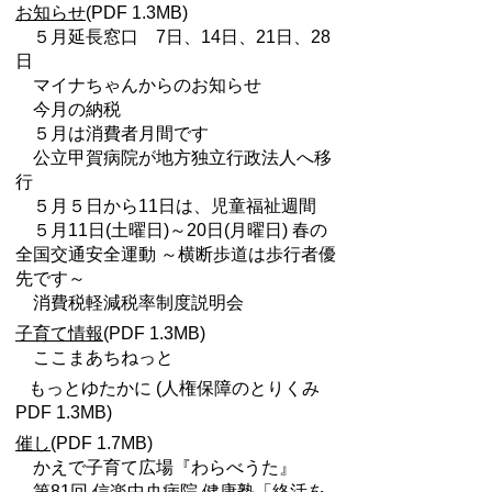
お知らせ
(PDF 1.3MB)
５月延長窓口 7日、14日、21日、28
日
マイナちゃんからのお知らせ
今月の納税
５月は消費者月間です
公立甲賀病院が地方独立行政法人へ移
行
５月５日から11日は、児童福祉週間
５月11日(土曜日)～20日(月曜日) 春の
全国交通安全運動 ～横断歩道は歩行者優
先です～
消費税軽減税率制度説明会
子育て情報
(PDF 1.3MB)
ここまあちねっと
もっとゆたかに (人権保障のとりくみ
PDF 1.3MB)
催し
(PDF 1.7MB)
かえで子育て広場『わらべうた』
第81回 信楽中央病院 健康塾「終活を