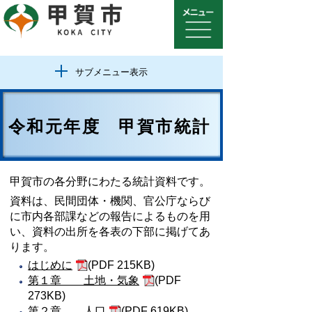
サブメニュー表示
令和元年度 甲賀市統計
甲賀市の各分野にわたる統計資料です。
資料は、民間団体・機関、官公庁ならび
に市内各部課などの報告によるものを用
い、資料の出所を各表の下部に掲げてあ
ります。
はじめに
(PDF 215KB)
第１章 土地・気象
(PDF
273KB)
第２章 人口
(PDF 619KB)