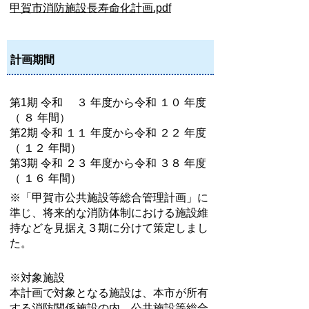
甲賀市消防施設長寿命化計画.pdf
計画期間
第1期 令和 ３ 年度から令和 １０ 年度
（ ８ 年間）
第2期 令和 １１ 年度から令和 ２２ 年度
（ １２ 年間）
第3期 令和 ２３ 年度から令和 ３８ 年度
（ １６ 年間）
※「甲賀市公共施設等総合管理計画」に
準じ、将来的な消防体制における施設維
持などを見据え３期に分けて策定しまし
た。
※対象施設
本計画で対象となる施設は、本市が所有
する消防関係施設の内、公共施設等総合