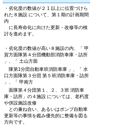
・劣化度の数値が２ 1 以上に位置づけら
れた８施設 について、第１期の計画期間
内
に長寿命化に向けた更新・改修等の検
討を進めます。
・劣化度の数値が高い８施設の内、「 甲
賀方面隊第４分団機動部消防車庫・詰所
」、「 土山方面
隊第1分団自動車班消防車庫 」、「 水
口方面隊第３分団 第５班消防車庫・詰所
」、「 甲南方
面隊第４分団第１、２、３班 消防車
庫・詰所」の４施設 については、老朽度
や併設施設改修
との兼ね合い、あるいはポンプ自動車
更新等の事情を鑑み優先的に整備を図る
方向です。