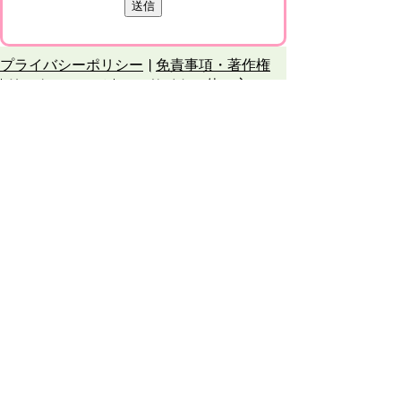
プライバシーポリシー
免責事項・著作権
リンクについて
このサイトの使い方
このサイトの考え方
甲賀市役所
〒528-8502
甲賀市水口町水口6053番地
TEL
0748-65-0650
FAX 0748-63-4086
市役所などの一般的な業務時間は9時～16時
45分です。（土・日曜日、祝日および12月
29日～1月3日は休みです）
各課連絡先
お問合せ
市役所までのアクセス
Copyright © Koka City Office. All Rights