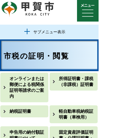
サブメニュー表示
市税の証明・閲覧
オンラインまたは
所得証明書・課税
郵便による税関係
（非課税）証明書
証明等請求のご案
内
納税証明書
軽自動車税納税証
明書（車検用）
申告用の納付額証
固定資産評価証明