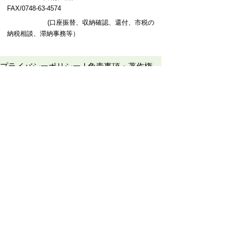
FAX/0748-63-4574
(口座振替、収納確認、還付、市税の
納税相談、滞納事務等）
プライバシーポリシー
免責事項・著作権
リンクについて
このサイトの使い方
このサイトの考え方
甲賀市役所
〒528-8502
甲賀市水口町水口6053番地
TEL
0748-65-0650
FAX 0748-63-4086
市役所などの一般的な業務時間は9時～16時
45分です。（土・日曜日、祝日および12月
29日～1月3日は休みです）
各課連絡先
お問合せ
市役所までのアクセス